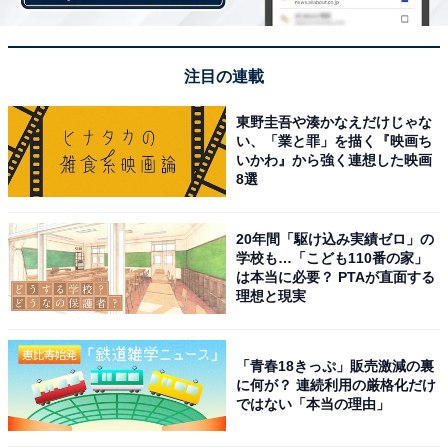
A post shared by 永野芽郁 (@mei_nagano0924official)
もう1人の3位は、俳優の永野芽郁さんでした。
注目の連載
東野圭吾や湊かなえだけじゃな
2009年に俳優デビューを果たした永野さんは、2018年の
い、「業と罪」を描く『映画ち
NHK連続テレビ小説『半分、青い。』でヒロインに抜て
いかわ』から強く連想した映画
8選
きされ、大きな話題を集めました。その後は多くのドラ
マや映画、CMにも起用され、現在は人気の若手俳優の1
人として人気を博しています。
20年間「駆け込み実績ゼロ」の
学校も…「こども110番の家」
は本当に必要？ PTAが直面する
理想と現実
「青春18きっぷ」販売激減の裏
に何が？ 連続利用の厳格化だけ
ではない「本当の理由」
連続テレビ小説 半分、青い。 完全版 ブルーレイ BOX1
Amazonで見る