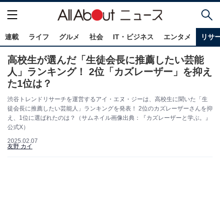
連載
ライフ
グルメ
社会
IT・ビジネス
エンタメ
リサ
高校生が選んだ「生徒会長に推薦したい芸能
人」ランキング！ 2位「カズレーザー」を抑え
た1位は？
渋谷トレンドリサーチを運営するアイ・エヌ・ジーは、高校生に聞いた「生
徒会長に推薦したい芸能人」ランキングを発表！ 2位のカズレーザーさんを抑
え、1位に選ばれたのは？（サムネイル画像出典：『カズレーザーと学ぶ。』
公式X）
2025.02.07
友野 カイ