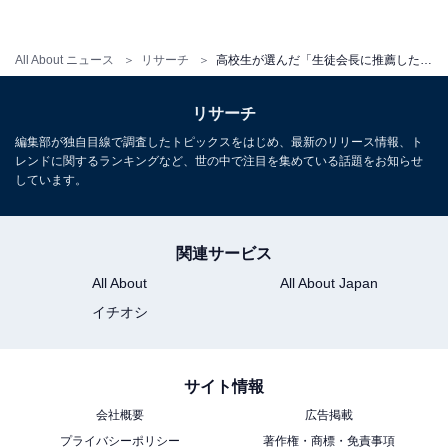
All About ニュース
リサーチ
高校生が選んだ「生徒会長に推薦したい芸能人」ランキング！ 2位「カズレーザー」を抑えた1位は？
リサーチ
編集部が独自目線で調査したトピックスをはじめ、最新のリリース情報、ト
レンドに関するランキングなど、世の中で注目を集めている話題をお知らせ
しています。
2位：カズレーザー
関連サービス
超ハードコア
教養バラエティー
All About
All About Japan
『
#カズレーザーと学ぶ
。』
イチオシ
このあと、よる10時START
サイト情報
会社概要
広告掲載
関東エリアほか一部地域は
プライバシーポリシー
著作権・商標・免責事項