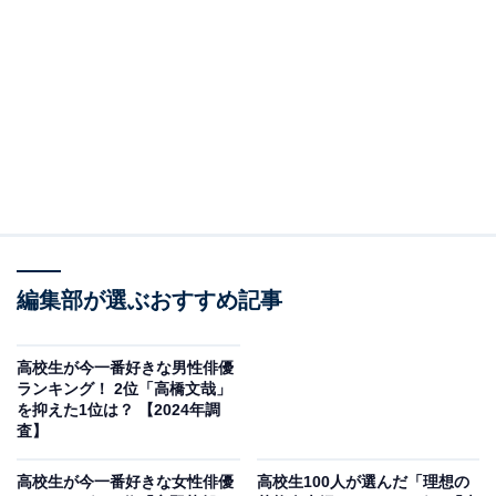
A post shared by ARASHI (@arashi_5_official)
3位には2人がランクイン。1人目は櫻井翔さんでした。
編集部が選ぶおすすめ記事
アイドルグループ・嵐のメンバーである櫻井さんは、俳
優やタレントとしても活躍。2006年からは報道番組
『news zero』（日本テレビ系）のキャスターを務めて
高校生が今一番好きな男性俳優
ランキング！ 2位「高橋文哉」
おり、高校生からはしっかりしたまとめ役といった印象
を抑えた1位は？ 【2024年調
も強いのかもしれません。
査】
高校生が今一番好きな女性俳優
高校生100人が選んだ「理想の