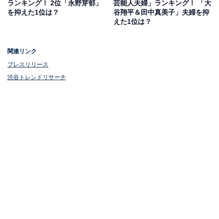
ランキング！ 2位「永野芽郁」
芸能人夫婦」ランキング！ 「大
を抑えた1位は？
谷翔平＆田中真美子」夫婦を抑
えた1位は？
関連リンク
山田太郎ものがたり
プレスリリース
Amazonで見る
渋谷トレンドリサーチ
櫻井翔さんの商品をAmazonで見る