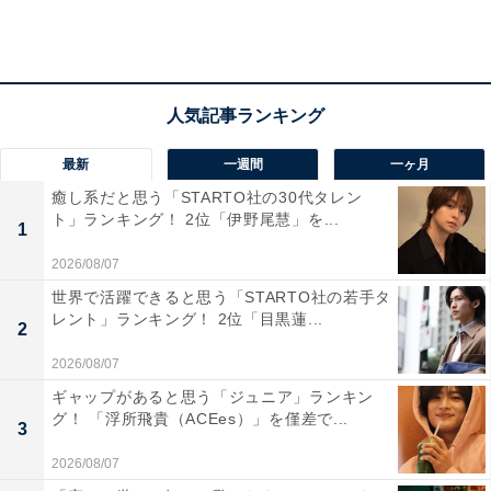
最新
一週間
一ヶ月
癒し系だと思う「STARTO社の30代タレン
ト」ランキング！ 2位「伊野尾慧」を...
1
2026/08/07
世界で活躍できると思う「STARTO社の若手タ
レント」ランキング！ 2位「目黒蓮...
2
2026/08/07
同率3位：永野芽郁
ギャップがあると思う「ジュニア」ランキン
グ！ 「浮所飛貴（ACEes）」を僅差で...
3
2026/08/07