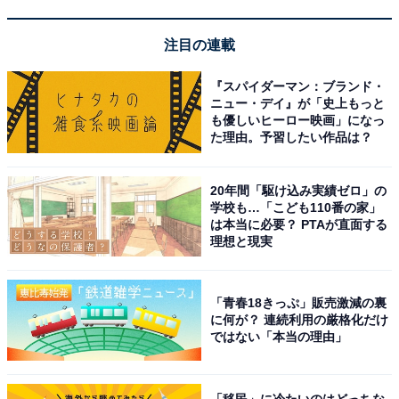
注目の連載
『スパイダーマン：ブランド・
ニュー・デイ』が「史上もっと
も優しいヒーロー映画」になっ
た理由。予習したい作品は？
20年間「駆け込み実績ゼロ」の
学校も…「こども110番の家」
は本当に必要？ PTAが直面する
理想と現実
「青春18きっぷ」販売激減の裏
に何が？ 連続利用の厳格化だけ
ではない「本当の理由」
「移民」に冷たいのはどっちな