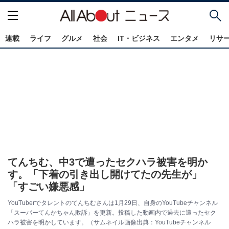
連載
ライフ
グルメ
社会
IT・ビジネス
エンタメ
リサ
てんちむ、中3で遭ったセクハラ被害を明か
す。「下着の引き出し開けてたの先生が」
「すごい嫌悪感」
YouTuberでタレントのてんちむさんは1月29日、自身のYouTubeチャンネル
「スーパーてんかちゃん敗訴」を更新。投稿した動画内で過去に遭ったセク
ハラ被害を明かしています。（サムネイル画像出典：YouTubeチャンネル