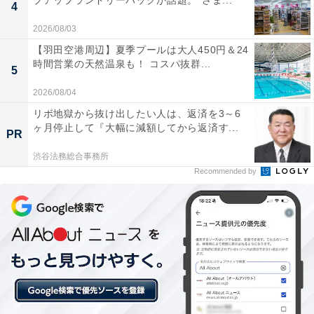
プアップランドリーバッグが話題。“さま...
4
2026/08/03
【羽田空港周辺】夏季プールは大人450円＆24
時間営業の天然温泉も！ コスパ抜群...
5
2026/08/04
リボ地獄から抜け出したい人は、返済を3～6
ヶ月停止して『大幅に減額してから返済す...
PR
渋谷法務総合事務所
Recommended by