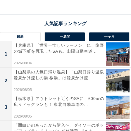
最新
一週間
一ヶ月
【兵庫県】「世界一忙しいラーメン」に、龍野
の城下町を再現したSAも。山陽自動車道...
1
2026/08/04
【山梨県の人気日帰り温泉】「山梨日帰り温泉
源泉かけ流しの湯 桜湯」は源泉かけ流...
2
2026/08/05
【栃木県】アウトレット近くのSAに、600㎡の
広々ドッグランも！ 東北自動車道の...
3
2026/08/05
「面白いのあったから購入〜」ダイソーのポッ