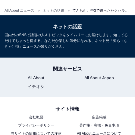
All About ニュース
ネットの話題
てんちむ、中3で遭ったセクハラ被害を明かす。「下着の引き出し開けてたの先生が」「すごい嫌悪感」
ネットの話題
国内外のSNSで話題の人＆トピックをタイムリーにお届けします。知ってる
だけでちょっと得する、なんだか楽しい気分になれる、ネット発「知ら（な
きゃ）損」ニュースが盛りだくさん。
関連サービス
All About
All About Japan
イチオシ
サイト情報
会社概要
広告掲載
プライバシーポリシー
著作権・商標・免責事項
当サイトの情報についての注意
All About ニュースについて