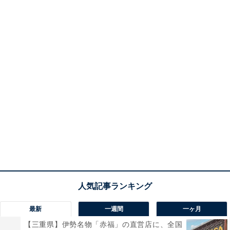
最新
一週間
一ヶ月
【三重県】伊勢名物「赤福」の直営店に、全国