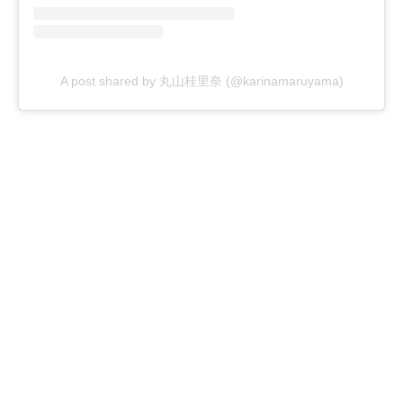
A post shared by 丸山桂里奈 (@karinamaruyama)