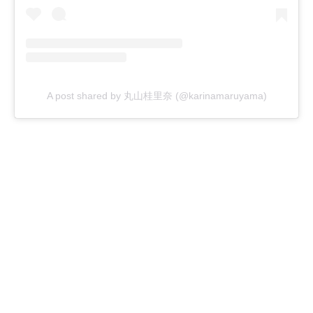
A post shared by 丸山桂里奈 (@karinamaruyama)