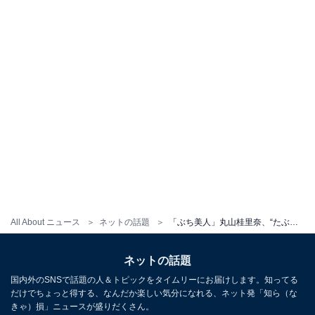
All About ニュース
ネットの話題
「ぶち美人」丸山桂里奈、“たぶん13年前”の写真に称賛の声！ 「さすが、国民栄誉賞！」
ネットの話題
国内外のSNSで話題の人＆トピックをタイムリーにお届けします。知ってる
だけでちょっと得する、なんだか楽しい気分になれる、ネット発「知ら（な
きゃ）損」ニュースが盛りだくさん。