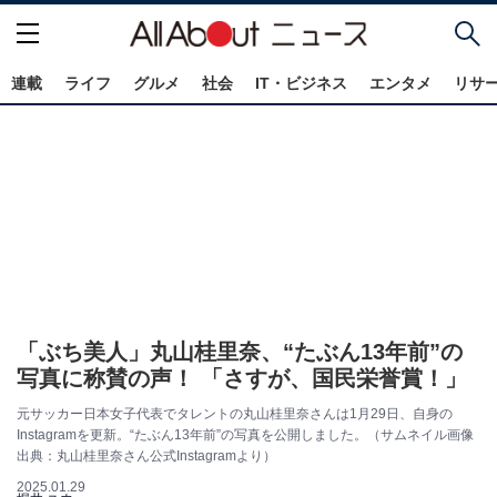
連載
ライフ
グルメ
社会
IT・ビジネス
エンタメ
リサ
「ぶち美人」丸山桂里奈、“たぶん13年前”の
写真に称賛の声！ 「さすが、国民栄誉賞！」
元サッカー日本女子代表でタレントの丸山桂里奈さんは1月29日、自身の
Instagramを更新。“たぶん13年前”の写真を公開しました。（サムネイル画像
出典：丸山桂里奈さん公式Instagramより）
2025.01.29