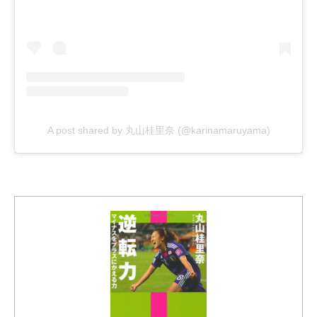
A post shared by 丸山桂里奈 (@karinamaruyama)