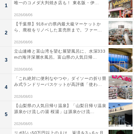
唯一のコメダ大判焼き店も！ 東名阪・伊...
1
2026/08/06
【千葉県】918㎡の県内最大級マーケットか
ら、廃校をリノベした直売所まで。ファー...
2
2026/08/06
立山連峰と富山湾を望む展望風呂に、水深333
mの海洋深層水風呂。富山県の人気日帰...
3
2026/08/06
「これ絶対に便利なやつや」ダイソーの折り畳
み式ランドリーバスケットが高評価「使わ...
4
2026/08/03
【山梨県の人気日帰り温泉】「山梨日帰り温泉
源泉かけ流しの湯 桜湯」は源泉かけ流...
5
2026/08/05
リボ払い50万円以上の人は、返済を3～6ヶ月