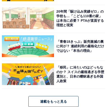
20年間「駆け込み実績ゼロ」の
学校も…「こども110番の家」
は本当に必要？ PTAが直面する
理想と現実
「青春18きっぷ」販売激減の裏
に何が？ 連続利用の厳格化だけ
ではない「本当の理由」
「移民」に冷たいのはどっちな
のか？ スイスの厳格過ぎる学歴
選別と、日本の曖昧過ぎる外国
人政策
連載をもっと見る