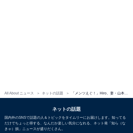
All About ニュース
ネットの話題
「メンツえぐ！」Hiro、妻・山本舞香が寄り添うバースデーショットに反響！「奥様と祝えて良かったね」
ネットの話題
国内外のSNSで話題の人＆トピックをタイムリーにお届けします。知ってる
だけでちょっと得する、なんだか楽しい気分になれる、ネット発「知ら（な
きゃ）損」ニュースが盛りだくさん。