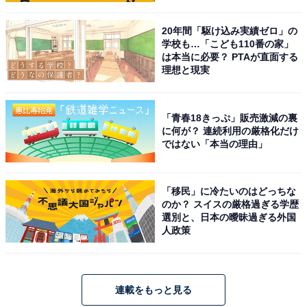
20年間「駆け込み実績ゼロ」の
学校も…「こども110番の家」
は本当に必要？ PTAが直面する
理想と現実
「青春18きっぷ」販売激減の裏
に何が？ 連続利用の厳格化だけ
ではない「本当の理由」
「移民」に冷たいのはどっちな
のか？ スイスの厳格過ぎる学歴
選別と、日本の曖昧過ぎる外国
人政策
連載をもっと見る