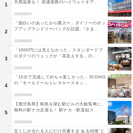
天然温泉も！ 高速道路のハイウェイオア...
1
2026/08/07
「面白いのあったから購入〜」ダイソーのポッ
プアップランドリーバッグが話題。“さま...
2
2026/08/03
「1000円には見えなかった」スタンダードプ
ロダクツのリュックが「高見えする」の...
3
2026/08/03
「15分で完成してめちゃ楽しかった」3COINS
の「モールドールトレカケースキッ...
4
2026/08/05
【鹿児島県】桜島を望む駅ビルの大観覧車に、
無料の駅ナカ足湯も！ 駅ナカ・駅直結ス...
5
2026/08/08
宝くじが当たる人にだけ共通する“ある特徴”と