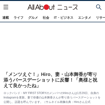
連載
ライフ
グルメ
社会
IT・ビジネス
エンタメ
リサ
「メンツえぐ！」Hiro、妻・山本舞香が寄り
添うバースデーショットに反響！「奥様と祝
えて良かったね」
ロックバンド・MY FIRST STORYのメンバーのHiroさんは1月29日、自身の
Instagramを更新。妻で俳優の山本舞香さんが寄り添うバースデーショットを
公開し、話題を呼んでいます。（サムネイル画像出典：Hiroさん公式