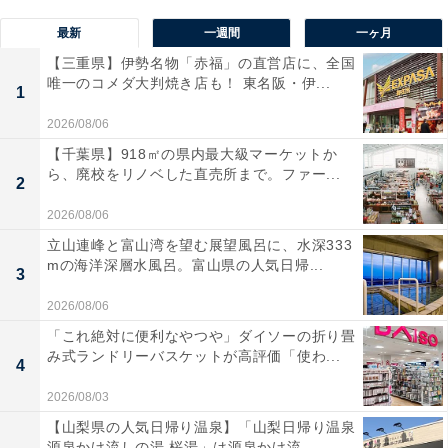
最新
一週間
一ヶ月
【三重県】伊勢名物「赤福」の直営店に、全国
唯一のコメダ大判焼き店も！ 東名阪・伊...
1
2026/08/06
【千葉県】918㎡の県内最大級マーケットか
ら、廃校をリノベした直売所まで。ファー...
2
2026/08/06
立山連峰と富山湾を望む展望風呂に、水深333
mの海洋深層水風呂。富山県の人気日帰...
3
2026/08/06
「これ絶対に便利なやつや」ダイソーの折り畳
み式ランドリーバスケットが高評価「使わ...
4
2026/08/03
【山梨県の人気日帰り温泉】「山梨日帰り温泉
源泉かけ流しの湯 桜湯」は源泉かけ流...