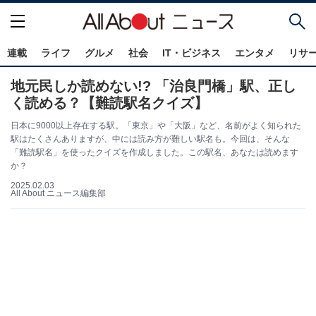
連載
ライフ
グルメ
社会
IT・ビジネス
エンタメ
リサ
地元民しか読めない!? 「治良門橋」駅、正し
く読める？【難読駅名クイズ】
日本に9000以上存在する駅。「東京」や「大阪」など、名前がよく知られた
駅はたくさんありますが、中には読み方が難しい駅名も。今回は、そんな
「難読駅名」を使ったクイズを作成しました。この駅名、あなたは読めます
か？
2025.02.03
All About ニュース編集部