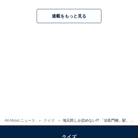
連載をもっと見る
All About ニュース
クイズ
地元民しか読めない!? 「治良門橋」駅、正しく読める？【難読駅名クイズ】
クイズ