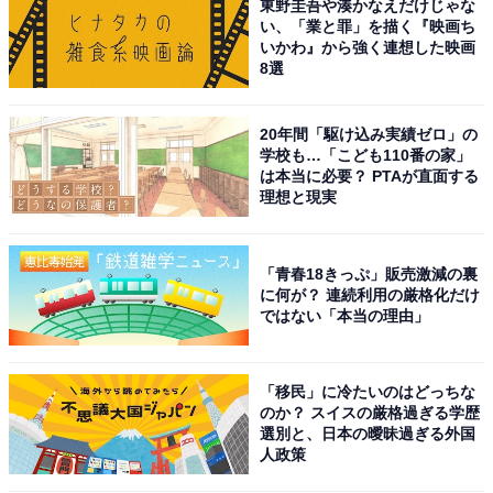
東野圭吾や湊かなえだけじゃな
い、「業と罪」を描く『映画ち
いかわ』から強く連想した映画
8選
20年間「駆け込み実績ゼロ」の
学校も…「こども110番の家」
は本当に必要？ PTAが直面する
理想と現実
「青春18きっぷ」販売激減の裏
に何が？ 連続利用の厳格化だけ
ではない「本当の理由」
「移民」に冷たいのはどっちな
のか？ スイスの厳格過ぎる学歴
選別と、日本の曖昧過ぎる外国
人政策