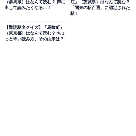
（群馬県）はなんて読む？ 声に
江」（茨城県）はなんて読む？
出して読みたくなる…！
「関東の駅百選」に認定された
駅！
【難読駅名クイズ】「馬喰町」
1
2
（東京都）はなんて読む？ ちょ
っと怖い読み方、その由来は？