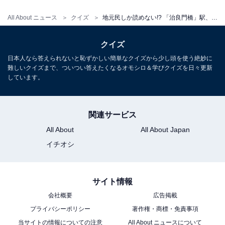
All About ニュース
クイズ
地元民しか読めない!? 「治良門橋」駅、正しく読める？【難読駅名クイズ】
クイズ
日本人なら答えられないと恥ずかしい簡単なクイズから少し頭を使う絶妙に
難しいクイズまで、ついつい答えたくなるオモシロ＆学びクイズを日々更新
しています。
関連サービス
All About
All About Japan
イチオシ
サイト情報
会社概要
広告掲載
プライバシーポリシー
著作権・商標・免責事項
当サイトの情報についての注意
All About ニュースについて