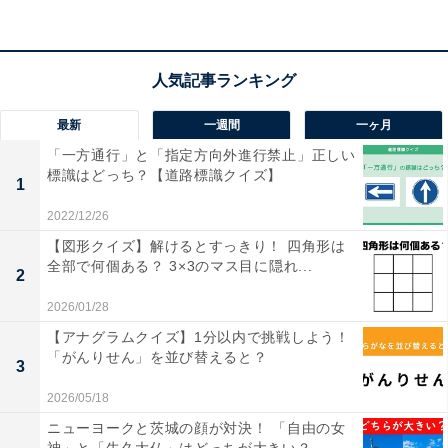
最新
一週間
一ヶ月
「一方通行」と「指定方向外進行禁止」正しい
標識はどっち？【道路標識クイズ】
1
2022/12/26
【図形クイズ】解けるとすっきり！ 四角形は
全部で何個ある？ 3×3のマス目に隠れ...
2
2026/01/28
【アナグラムクイズ】1分以内で挑戦しよう！
「がんりせん」を並び替えると？
3
2026/05/18
ニューヨークと茨城の顔が対決！ 「自由の女