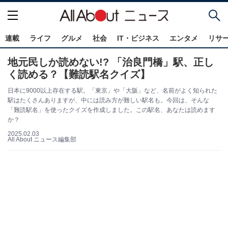
連載
ライフ
グルメ
社会
IT・ビジネス
エンタメ
リサ
地元民しか読めない!? 「治良門橋」駅、正し
く読める？【難読駅名クイズ】
日本に9000以上存在する駅。「東京」や「大阪」など、名前がよく知られた
駅はたくさんありますが、中には読み方が難しい駅名も。今回は、そんな
「難読駅名」を使ったクイズを作成しました。この駅名、あなたは読めます
か？
2025.02.03
All About ニュース編集部