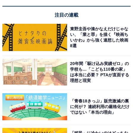
注目の連載
東野圭吾や湊かなえだけじゃな
い、「業と罪」を描く『映画ち
いかわ』から強く連想した映画
8選
20年間「駆け込み実績ゼロ」の
学校も…「こども110番の家」
は本当に必要？ PTAが直面する
理想と現実
「青春18きっぷ」販売激減の裏
に何が？ 連続利用の厳格化だけ
ではない「本当の理由」
「移民」に冷たいのはどっちな