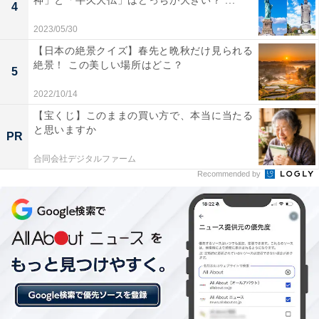
神」と「牛久大仏」はどっちが大きい？ ...
4
2023/05/30
【日本の絶景クイズ】春先と晩秋だけ見られる
絶景！ この美しい場所はどこ？
5
2022/10/14
【宝くじ】このままの買い方で、本当に当たる
と思いますか
PR
合同会社デジタルファーム
Recommended by