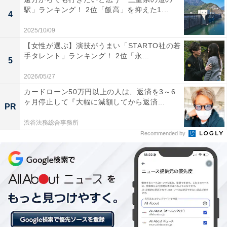
駅」ランキング！ 2位「飯高」を抑えた1...
実際に購入したユーザーからは、「スタイリッシュで使
4
い勝手もよい」「コストパフォーマンスを重視する人に
2025/10/09
おすすめ」といった声が寄せられています。
【女性が選ぶ】演技がうまい「STARTO社の若
手タレント」ランキング！ 2位「永...
5
※掲載されている情報は記事公開時のものです。あらか
2026/05/27
じめご了承ください。
カードローン50万円以上の人は、返済を3～6
また、記事中の商品を購入すると、売上の一部がオール
ヶ月停止して『大幅に減額してから返済...
PR
アバウトに還元されることがあります
渋谷法務総合事務所
Recommended by
5位までの全ランキング結果を見
次ページ
る