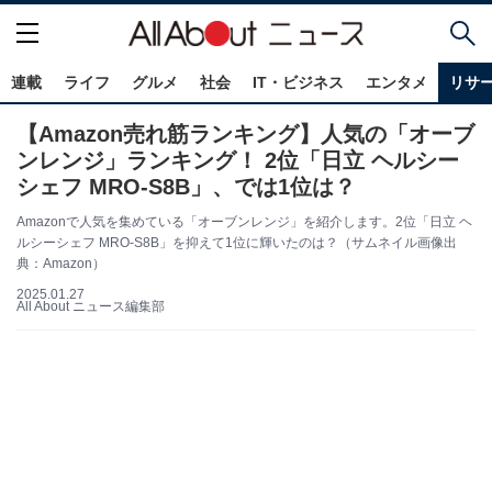
連載
ライフ
グルメ
社会
IT・ビジネス
エンタメ
リサ
【Amazon売れ筋ランキング】人気の「オーブ
ンレンジ」ランキング！ 2位「日立 ヘルシー
シェフ MRO-S8B」、では1位は？
Amazonで人気を集めている「オーブンレンジ」を紹介します。2位「日立 ヘ
ルシーシェフ MRO-S8B」を抑えて1位に輝いたのは？（サムネイル画像出
典：Amazon）
2025.01.27
All About ニュース編集部