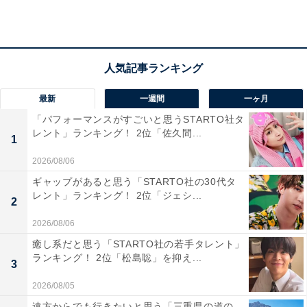
B 【Amazon.co.jp限定】
Amazonで見る
1位は、アイリスオーヤマ「AMO-F1811-B」でした。
最新
一週間
一ヶ月
3段階の出力切り替えができるレンジ機能など、さまざ
「パフォーマンスがすごいと思うSTARTO社タ
まな機能を搭載。オーブン機能は、上下ヒーターで庫内
レント」ランキング！ 2位「佐久間...
1
温度を一定に保ち、じっくりとムラなく焼き上げます。
2026/08/06
グリル機能は、表面を一気に焼き上げるので、こんがり
ギャップがあると思う「STARTO社の30代タ
と焼き目をつけるのに最適。また、ワンタッチで温めで
レント」ランキング！ 2位「ジェシ...
2
きる自動メニューもあるので、手軽に調理ができるのも
2026/08/06
うれしいポイントです。さらに、広々とした庫内は段差
癒し系だと思う「STARTO社の若手タレント」
のないフラットタイプなので、汚れてもサッと拭くだけ
ランキング！ 2位「松島聡」を抑え...
3
でOK。付属品は丸洗いできるので、いつでも清潔に使え
ます。
2026/08/05
遠方からでも行きたいと思う「三重県の道の