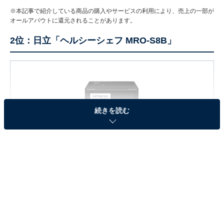
※本記事で紹介している商品の購入やサービスの利用により、売上の一部が
オールアバウトに還元されることがあります。
2位：日立「ヘルシーシェフ MRO-S8B」
続きを読む
日立 オーブンレンジ MRO-S8B K
Amazonで見る
2位は、日立「ヘルシーシェフ MRO-S8B」でした。
重さを量って自動で最適な加熱量を算出するオート調理