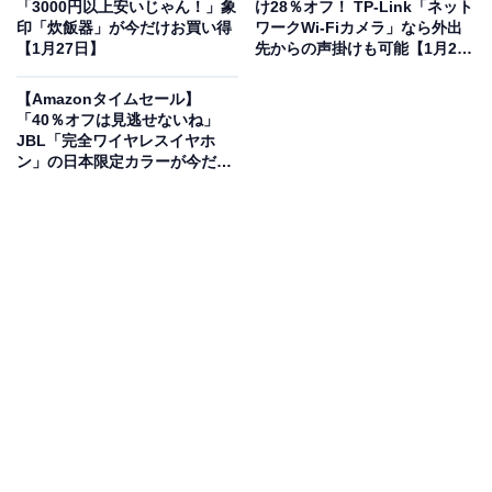
「3000円以上安いじゃん！」象
け28％オフ！ TP-Link「ネット
印「炊飯器」が今だけお買い得
ワークWi-Fiカメラ」なら外出
【1月27日】
先からの声掛けも可能【1月27
日】
【Amazonタイムセール】
「40％オフは見逃せないね」
JBL「完全ワイヤレスイヤホ
ン」の日本限定カラーが今だけ
特別価格に【1月27日】
1位：アイリスオーヤマ「AMO-F1811-B」
アイリスオーヤマ オーブンレンジ 18L フラットテーブル
ヘルツフリー 全国対応 レンジ~600W オーブン~200℃ 自
動メニュー11種 トースト 1年メーカー保証 AMO-F1811-