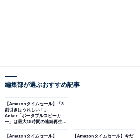
機能が便利なオーブンレンジ。最大1000Wの大火力で素
早く調理し、野菜はシャキシャキに、冷凍食品もパリッ
と仕上げます。さらに、日立独自の「外して丸洗いテー
ブルプレート」なので丸洗いOK！ 庫内もフラットなう
え、シリコン系塗装により汚れが落としやすくなってお
り、お手入れもラクラクです。
実際に購入したユーザーからは、「時短で温められて助
かる」「必要十分な機能が備わっており、使いやすい」
編集部が選ぶおすすめ記事
といった声が寄せられています。
【Amazonタイムセール】「3
割引きはうれしい！」
Anker「ポータブルスピーカ
ー」は最大15時間の連続再生が
楽しめる【1月27日】
【Amazonタイムセール】
【Amazonタイムセール】今だ