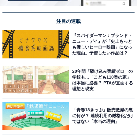
注目の連載
『スパイダーマン：ブランド・
ニュー・デイ』が「史上もっと
も優しいヒーロー映画」になっ
た理由。予習したい作品は？
20年間「駆け込み実績ゼロ」の
学校も…「こども110番の家」
こちらもおすすめ
は本当に必要？ PTAが直面する
【Amazonタイムセール】「今だけ1万6000円引
理想と現実
き!?」Anker Eufy「ロボット掃除機」なら硬い
床の水拭きも可能【1月27日】
「青春18きっぷ」販売激減の裏
に何が？ 連続利用の厳格化だけ
ではない「本当の理由」