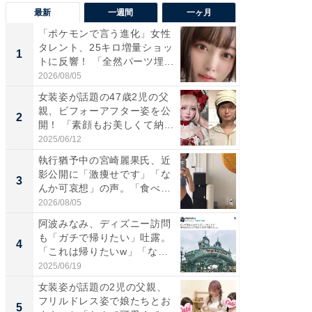
最新
一週間
一ヶ月
「ポケモンで言う進化」女性
「さす
タレント、25キロ増量ショッ
は」高
1
1
トに反響！ 「全然パーツ埋...
災地を
「カ...
2026/08/05
2026/08/0
女装姿が話題の47歳2児の父
「女の
親、ビフォーアフター姿を公
介、バ
2
2
開！ 「素顔もお美しくて納...
らのプレ
愛...
2025/06/12
2026/08/0
執行猶予中の宮崎麗果氏、近
「好感
影公開に「激痩せです」「な
や、“マ
3
3
んか可哀想」の声。「食べら
画変更
れ...
財...
2026/08/05
2026/07/3
阿波みなみ、ディズニー訪問
「脚が
も「ガチで帰りたい」吐露。
横川尚
4
4
「これは帰りたいw」「なん
ムキな姿
ち...
刃...
2025/06/19
2026/08/0
女装姿が話題の2児の父親、
「2人と
フリルドレス姿で娘たちとお
團十郎
5
5