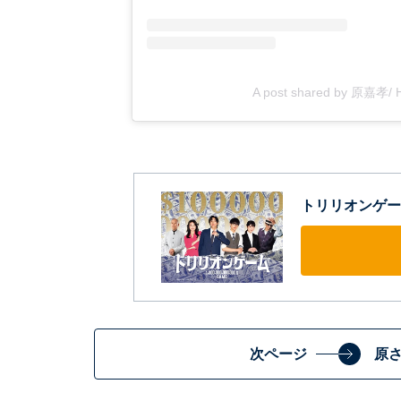
A post shared by 原嘉孝/ H
トリリオンゲー
次ページ
原