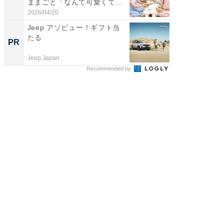
ままごと「なんて可愛くて平
「後ろ
和...
「...
2026/04/20
2026/08/0
Jeep アソビュー！ギフト当
「うち
たる
い」と
PR
PR
鐘。自
外せな..
Jeep Japan
ビズヒン
Recommended by