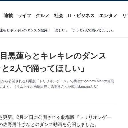
連載
ライフ
グルメ
社会
IT・ビジネス
エンタメ
リ
蓮らとキレキレのダンスを披露！ 「美しい」「テラと2人で踊ってほしい」
、目黒蓮らとキレキレのダンス
ラと2人で踊ってほしい」
14日から公開される劇場版『トリリオンゲーム』で共演するSnow Manの目黒
ます。（サムネイル画像出典：原嘉孝さん公式Instagramより）
ramを更新。2月14日に公開される劇場版『トリリオンゲー
!LKの佐野勇斗さんとのダンス動画を公開しました。