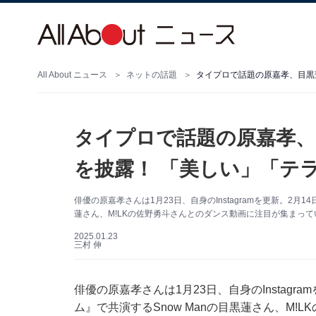
All About ニュース
ネットの話題
タイプロで話題の原嘉孝、目黒
タイプロで話題の原嘉孝
を披露！ 「美しい」「テ
俳優の原嘉孝さんは1月23日、自身のInstagramを更新。2月
蓮さん、M!LKの佐野勇斗さんとのダンス動画に注目が集まってい
2025.01.23
三村 伸
俳優の原嘉孝さんは1月23日、自身のInstag
ム』で共演するSnow Manの目黒蓮さん、M