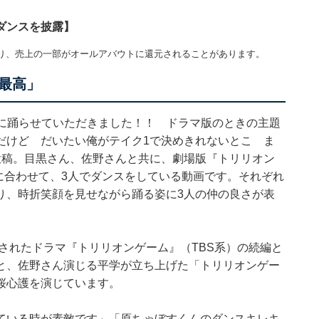
ダンスを披露】
り、売上の一部がオールアバウトに還元されることがあります。
最高」
緒に踊らせていただきました！！ ドラマ版のときの主題
たわけだけど だいたい俺がテイク1で決めきれないとこ ま
投稿。目黒さん、佐野さんと共に、劇場版『トリリオン
Y』に合わせて、3人でダンスをしている動画です。それぞれ
り、時折笑顔を見せながら踊る姿に3人の仲の良さが表
送されたドラマ『トリリオンゲーム』（TBS系）の続編と
と、佐野さん演じる平学が立ち上げた「トリリオンゲー
桜心護を演じています。
ている時が素敵です」「原ちゃぼすくんのダンスキレキ