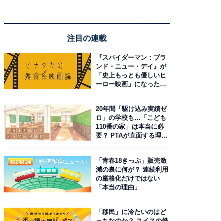
注目の連載
『スパイダーマン：ブラ
ンド・ニュー・デイ』が
「史上もっとも優しいヒ
ーロー映画」になった理
由。予習したい作品は？
20年間「駆け込み実績ゼ
ロ」の学校も…「こども
110番の家」は本当に必
要？ PTAが直面する理想
と現実
「青春18きっぷ」販売激
減の裏に何が？ 連続利用
の厳格化だけではない
「本当の理由」
「移民」に冷たいのはど
っちなのか？ スイスの厳