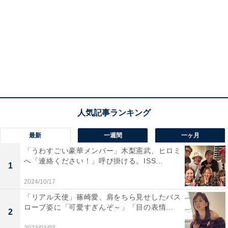
最新
一週間
一ヶ月
「うわすごい豪華メンバー」木梨憲武、ヒロミ
へ「連絡ください！」呼び掛ける。ISS...
1
2024/10/17
「リアル天使」篠崎愛、肩をちら見せしたバス
ローブ姿に「可愛すぎんぞ～」「目の表情...
2