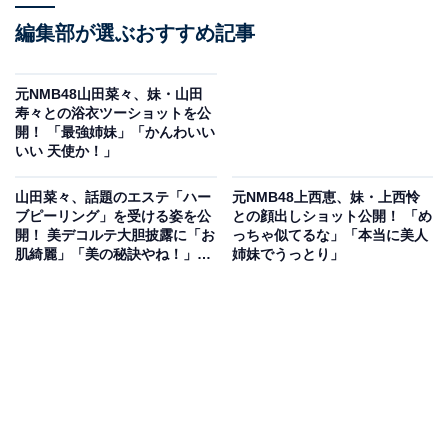
編集部が選ぶおすすめ記事
元NMB48山田菜々、妹・山田
寿々との浴衣ツーショットを公
開！ 「最強姉妹」「かんわいい
いい 天使か！」
山田菜々、話題のエステ「ハー
元NMB48上西恵、妹・上西怜
ブピーリング」を受ける姿を公
との顔出しショット公開！ 「め
開！ 美デコルテ大胆披露に「お
っちゃ似てるな」「本当に美人
肌綺麗」「美の秘訣やね！」の
姉妹でうっとり」
声