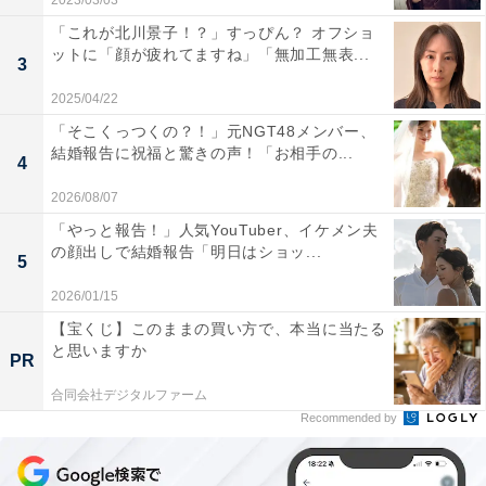
2023/03/03
「これが北川景子！？」すっぴん？ オフショ
ットに「顔が疲れてますね」「無加工無表...
3
2025/04/22
「そこくっつくの？！」元NGT48メンバー、
結婚報告に祝福と驚きの声！「お相手の...
4
2026/08/07
「やっと報告！」人気YouTuber、イケメン夫
の顔出しで結婚報告「明日はショッ...
5
2026/01/15
【宝くじ】このままの買い方で、本当に当たる
と思いますか
PR
合同会社デジタルファーム
Recommended by