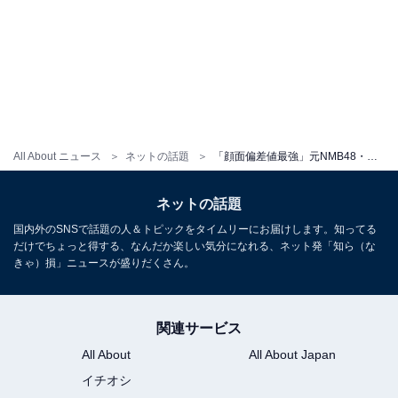
All About ニュース
ネットの話題
「顔面偏差値最強」元NMB48・山田菜々、美男美女の3きょうだいショットに反響！ 「永久保存や」
ネットの話題
国内外のSNSで話題の人＆トピックをタイムリーにお届けします。知ってる
だけでちょっと得する、なんだか楽しい気分になれる、ネット発「知ら（な
きゃ）損」ニュースが盛りだくさん。
関連サービス
All About
All About Japan
イチオシ