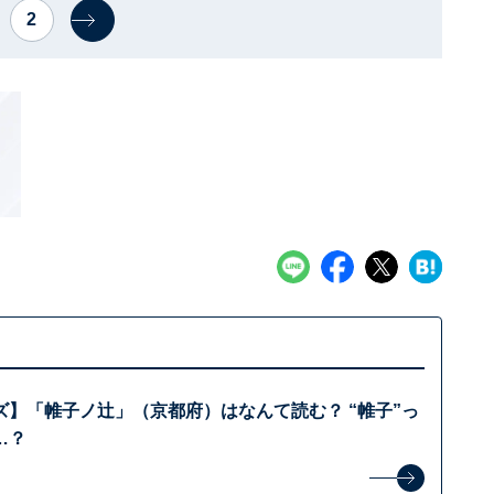
2
ズ】「帷子ノ辻」（京都府）はなんて読む？ “帷子”っ
…？