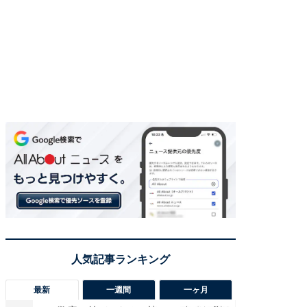
最新
一週間
一ヶ月