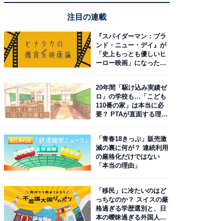
注目の連載
『スパイダーマン：ブラ
ンド・ニュー・デイ』が
「史上もっとも優しいヒ
ーロー映画」になった理
由。予習したい作品は？
20年間「駆け込み実績ゼ
ロ」の学校も…「こども
110番の家」は本当に必
要？ PTAが直面する理想
と現実
「青春18きっぷ」販売激
減の裏に何が？ 連続利用
の厳格化だけではない
「本当の理由」
「移民」に冷たいのはど
っちなのか？ スイスの厳
格過ぎる学歴選別と、日
本の曖昧過ぎる外国人政