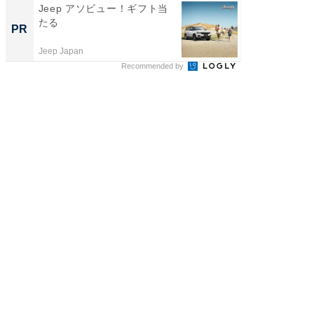
Jeep アソビュー！ギフト当
シェア別荘
たる
wners
PR
PR
Jeep Japan
COCO VIL
Recommended by