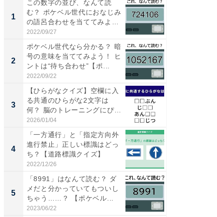
この数字の並び、なんて読
「気に
む？ ポケベル世代におなじみ
る〜」3
1
1
の語呂合わせを当ててみよう
バー」
【...
好...
2022/09/27
2026/07/3
ポケベル世代なら分かる？ 暗
【三重
号の意味を当ててみよう！ ヒ
「鈴鹿天
2
2
ントは“待ち合わせ”【ポ...
は100
2022/09/22
2026/08/0
【ひらがなクイズ】空欄に入
「ミニオ
る共通のひらがな2文字は
ッグ！ 
3
3
何？ 脳のトレーニングにぴっ
ど、夏限
た...
2026/01/04
2026/08/0
「一方通行」と「指定方向外
ステラ
進行禁止」正しい標識はどっ
詰め放題
4
4
ち？【道路標識クイズ】
00円で「
2022/12/26
2026/08/0
「8991」はなんて読む？ ダ
【埼玉
メだと分かっていてもついし
「行田天
5
5
ちゃう……？ 【ポケベル...
は和の
が...
2023/06/22
2026/08/0