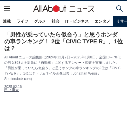
連載
ライフ
グルメ
社会
IT・ビジネス
エンタメ
リサ
「男性が乗っていたら似合う」と思うホンダ
の車ランキング！ 2位「CIVIC TYPE R」、1位
は？
All About ニュース編集部は2024年12月9日～2025年1月8日、全国10～70代
の男女398人を対象に「自動車」に関するアンケート調査を実施しました。
「男性が乗っていたら似合う」と思うホンダの車ランキングの2位は「CIVIC
TYPE R」、1位は？（サムネイル画像出典：Jonathan Weiss /
Shutterstock.com）
2025.02.16
田中 寛大