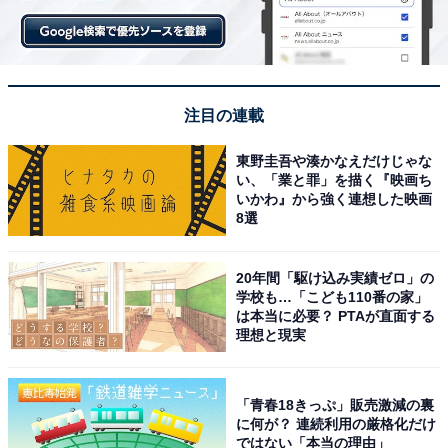
注目の連載
東野圭吾や湊かなえだけじゃな
い、「業と罪」を描く『映画ち
いかわ』から強く連想した映画
8選
20年間「駆け込み実績ゼロ」の
学校も…「こども110番の家」
は本当に必要？ PTAが直面する
理想と現実
「青春18きっぷ」販売激減の裏
に何が？ 連続利用の厳格化だけ
ではない「本当の理由」