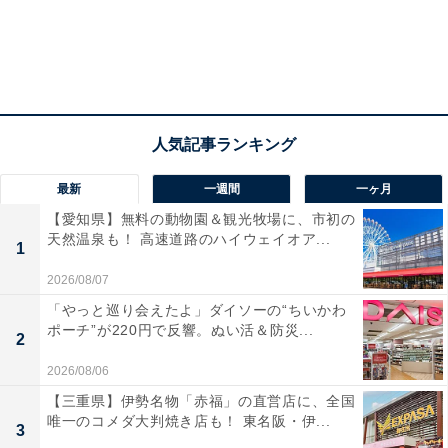
最新
一週間
一ヶ月
【愛知県】無料の動物園＆観光牧場に、市初の
天然温泉も！ 高速道路のハイウェイオア...
1
2026/08/07
「やっと巡り会えたよ」ダイソーの“ちいかわ
ポーチ”が220円で反響。ぬい活＆防災...
2
2026/08/06
【三重県】伊勢名物「赤福」の直営店に、全国
唯一のコメダ大判焼き店も！ 東名阪・伊...
3