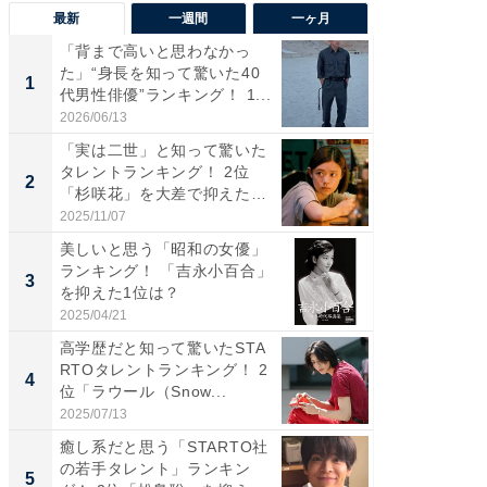
最新
一週間
一ヶ月
「背まで高いと思わなかっ
「癒し系
た」“身長を知って驚いた40
タレント
1
1
代男性俳優”ランキング！ 1...
「井ノ原
2026/06/13
2026/08/0
「実は二世」と知って驚いた
ギャップ
タレントランキング！ 2位
RTO社
2
2
「杉咲花」を大差で抑えた1
キング！
位...
2025/11/07
2026/08/0
美しいと思う「昭和の女優」
癒し系だ
ランキング！ 「吉永小百合」
の若手
3
3
を抑えた1位は？
グ！ 2
2025/04/21
2026/08/0
高学歴だと知って驚いたSTA
「ギャッ
RTOタレントランキング！ 2
RTO社
4
4
位「ラウール（Snow...
グ！ 2
2025/07/13
2026/07/3
癒し系だと思う「STARTO社
「世界で
の若手タレント」ランキン
ARTO
5
5