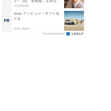
グ！ 2位「松島聡」を抑え...
グ！ 2
2026/08/05
2026/08/0
Jeep アソビュー！ギフト当
妻「こ
たる
も」老後
PR
PR
Jeep Japan
株式会社
Recommended by