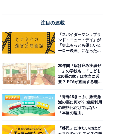
注目の連載
『スパイダーマン：ブラ
ンド・ニュー・デイ』が
「史上もっとも優しいヒ
ーロー映画」になった理
由。予習したい作品は？
20年間「駆け込み実績ゼ
ロ」の学校も…「こども
110番の家」は本当に必
要？ PTAが直面する理想
と現実
「青春18きっぷ」販売激
減の裏に何が？ 連続利用
の厳格化だけではない
「本当の理由」
「移民」に冷たいのはど
っちなのか？ スイスの厳