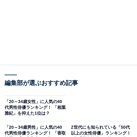
ザ・ラジオショーサタデー』 (@sandradioshow)
January 4, 2025
2位にランクインしたのは、伊達みきおさんと富澤たけ
しさんによるお笑いコンビ「サンドウィッチマン」でし
た。
共に宮城県出身で高校の同級生だった2人は、1998年に
コンビを結成。 2007年に開催された「M-1グランプリ
編集部が選ぶおすすめ記事
2007」では大会史上初となる敗者復活枠からの優勝を成
し遂げ、一躍有名になりました。
「20～34歳女性」に人気の40
代男性俳優ランキング！ 「相葉
現在は 『サンドウィッチマン&芦田愛菜の博士ちゃん』
雅紀」を抑えた1位は？
（テレビ朝日系）や『バナナサンド』（TBS系）など多
数のレギュラー番組を持ち、『サンドウィッチマン ザ・
「20～34歳男性」に人気の40
Z世代にも知られている「50代
代男性俳優ランキング！ 「香取
以上の女性俳優」ランキング！
ラジオショーサタデー』（ニッポン放送）などのラジオ