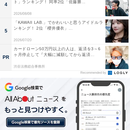
ト」ランキング！ 同率2位「佐藤勝...
4
2026/08/08
「KAWAII LAB.」でかわいいと思うアイドルラ
ンキング！ 2位「櫻井優衣」...
5
2026/07/20
カードローン50万円以上の人は、返済を3～6
ヶ月停止して『大幅に減額してから返済...
PR
渋谷法務総合事務所
Recommended by
View this post on Instagram