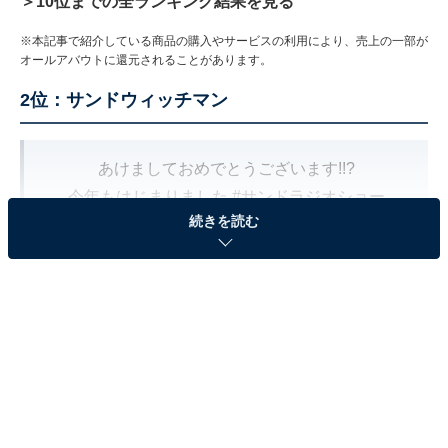
＞10位までの全ランキング結果を見る
※本記事で紹介している商品の購入やサービスの利用により、売上の一部が
オールアバウトに還元されることがあります。
2位：サンドウィッチマン
あけましておめでとうございます!!?
今年もはじまりました
#サンドラジオショー
続きを読む
今日は、お正月休みのため収録での放送?
話題はお正月のあれこれについて！凧揚げやお餅の
魅力について熱く語る伊達さんですが……
▼radikoでLiveで聴けます!!
https://t.co/H4BTlAQFGG
pic.twitter.com/PwFyiIsEu8
— 【公式】ニッポン放送『サンドウィッチマン