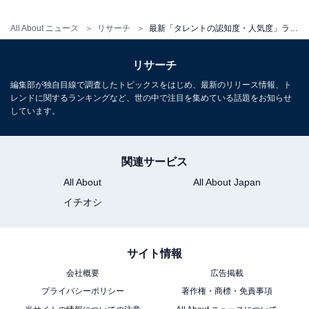
All About ニュース
リサーチ
最新「タレントの認知度・人気度」ランキング！ 1位「大谷翔平」、続く2位は？【2024年11月度調査】
大谷翔平選手の商品をAmazonで見る
リサーチ
編集部が独自目線で調査したトピックスをはじめ、最新のリリース情報、ト
レンドに関するランキングなど、世の中で注目を集めている話題をお知らせ
しています。
10位までの全ランキング結果を見
関連サービス
次ページ
る
All About
All About Japan
イチオシ
サイト情報
会社概要
広告掲載
プライバシーポリシー
著作権・商標・免責事項