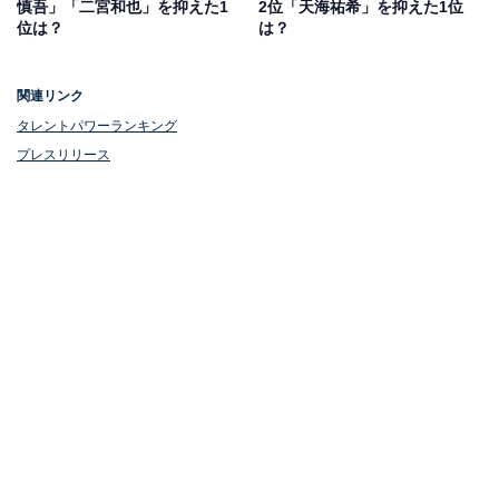
慎吾」「二宮和也」を抑えた1
2位「天海祐希」を抑えた1位
でも高い人気を集めています。2024年11月には、2人の
位は？
は？
50歳を記念した初のロサンゼルス単独公演を成功させま
した。
関連リンク
タレントパワーランキング
プレスリリース
サンドウィッチマンライブツアー2024 in L.A.
Amazonで見る