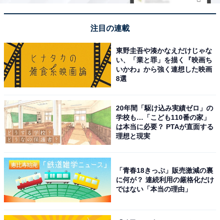
注目の連載
A post shared by Los Angeles Dodgers (@dodgers)
東野圭吾や湊かなえだけじゃな
い、「業と罪」を描く『映画ち
いかわ』から強く連想した映画
見事1位に輝いたのは、ロサンゼルス・ドジャースに所
8選
属するメジャーリーガーの大谷翔平選手でした。
20年間「駆け込み実績ゼロ」の
バッターとピッチャーの「二刀流」で活躍する大谷選手
学校も…「こども110番の家」
は、今や世界トップレベルのプロ野球選手として名をは
は本当に必要？ PTAが直面する
理想と現実
せています。2024年には、MLB史上初の1シーズン50本
塁打・50盗塁（50-50）を達成。チームのワールドシリ
ーズ制覇にも大きく貢献しました。
「青春18きっぷ」販売激減の裏
に何が？ 連続利用の厳格化だけ
ではない「本当の理由」
プライベートでは元バスケットボール選手の田中真美子
さんとの結婚を発表して大きな話題に。愛犬・デコピン