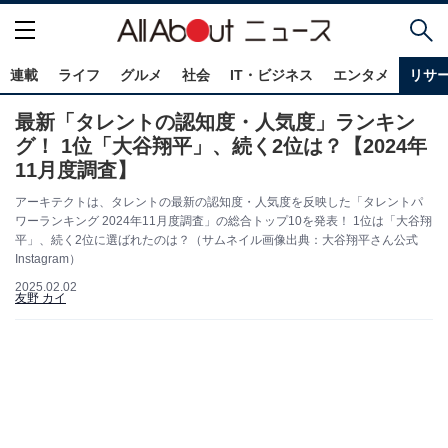
連載
ライフ
グルメ
社会
IT・ビジネス
エンタメ
リサ
最新「タレントの認知度・人気度」ランキン
グ！ 1位「大谷翔平」、続く2位は？【2024年
11月度調査】
アーキテクトは、タレントの最新の認知度・人気度を反映した「タレントパ
ワーランキング 2024年11月度調査」の総合トップ10を発表！ 1位は「大谷翔
平」、続く2位に選ばれたのは？（サムネイル画像出典：大谷翔平さん公式
Instagram）
2025.02.02
友野 カイ