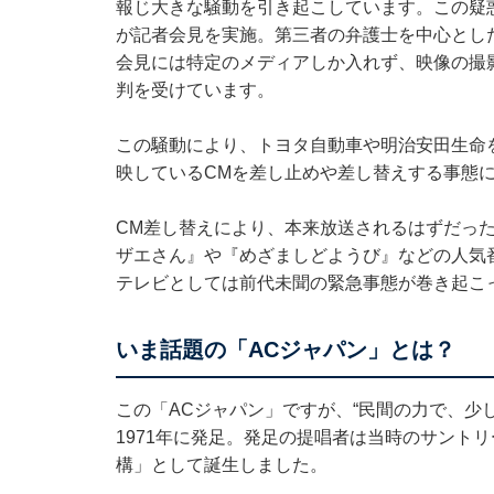
報じ大きな騒動を引き起こしています。この疑惑
が記者会見を実施。第三者の弁護士を中心とし
会見には特定のメディアしか入れず、映像の撮
判を受けています。
この騒動により、トヨタ自動車や明治安田生命
映しているCMを差し止めや差し替えする事態
CM差し替えにより、本来放送されるはずだった
ザエさん』や『めざましどようび』などの人気
テレビとしては前代未聞の緊急事態が巻き起こ
いま話題の「ACジャパン」とは？
この「ACジャパン」ですが、“民間の力で、少
1971年に発足。発足の提唱者は当時のサント
構」として誕生しました。