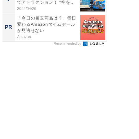
でアトラクション！ “空を
飛...
2024/04/26
ReFa GIN
「今日の目玉商品は？」毎日
変わるAmazonタイムセール
PR
が見逃せない
Amazon
Recommended by