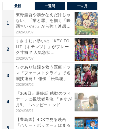
最新
一週間
一ヶ月
東野圭吾や湊かなえだけじゃ
【40代
ない、「業と罪」を描く『映
いと思う
1
1
画ちいかわ』から強く連想し
代タレン
た...
2026/08/07
2026/08/0
すさまじい勢いの「KEY TO
東野圭
LIT（キテレツ）」がブレー
ない、
2
2
ク寸前!? 人気急拡...
画ちい
た...
2026/07/07
2026/08/0
ワケあり妊婦を救う医療ドラ
ワケあ
マ『ファーストクライ』で名
マ『フ
3
3
演技連発！ 俳優「松島聡」
演技連発
の...
の...
2026/08/02
2026/08/0
『366日』最終話 感動のフィ
「FRUI
ナーレに視聴者号泣 「さすが
うまい
4
4
月9」「ハッピーエンド...
ング！ 2
2024/06/21
2026/08/0
【豊島園】4DXで見る映画
特別な名
『ハリー・ポッター』はまる
で選ぶR
5
PR