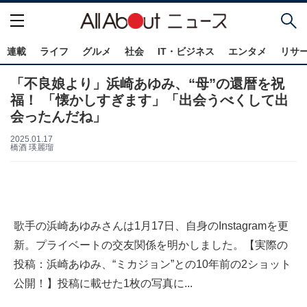
連載
ライフ
グルメ
社会
IT・ビジネス
エンタメ
リサ
「不良娘より」浜崎あゆみ、“母”の還暦を祝
福！ 「懐かしすぎます」「出会うべくして出
会ったんだね」
2025.01.17
橋酒 瑛麗瑠
歌手の浜崎あゆみさんは1月17日、自身のInstagramを更
新。プライベートの交友関係を明かしました。【実際の
投稿：浜崎あゆみ、“ミカジョン”との10年前の2ショット
公開！】投稿に載せた1枚の写真に...