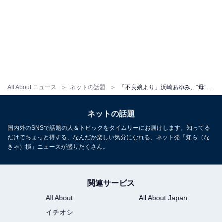
All About ニュース
ネットの話題
「不良娘より」浜崎あゆみ、“母”の還暦を祝福！ 「懐かしすぎます」「出会うべくして出会ったんだね」
ネットの話題
国内外のSNSで話題の人＆トピックをタイムリーにお届けします。知ってる
だけでちょっと得する、なんだか楽しい気分になれる、ネット発「知ら（な
きゃ）損」ニュースが盛りだくさん。
関連サービス
All About
All About Japan
イチオシ