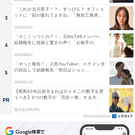
2023/03/03
「これが北川景子！？」すっぴん？ オフショ
ットに「顔が疲れてますね」「無加工無表...
3
2025/04/22
「そこくっつくの？！」元NGT48メンバー、
結婚報告に祝福と驚きの声！「お相手の...
4
2026/08/07
「やっと報告！」人気YouTuber、イケメン夫
の顔出しで結婚報告「明日はショッ...
5
2026/01/15
【昭和43年以前生まれはロト６この数字を買
うべき】6つの数字が「完全一致」する方...
PR
株式会社MURA
Recommended by