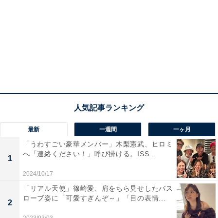
最新
一週間
一ヶ月
「うわすごい豪華メンバー」木梨憲武、ヒロミ
へ「連絡ください！」呼び掛ける。ISS...
1
2024/10/17
「リアル天使」篠崎愛、肩をちら見せしたバス
ローブ姿に「可愛すぎんぞ～」「目の表情...
2