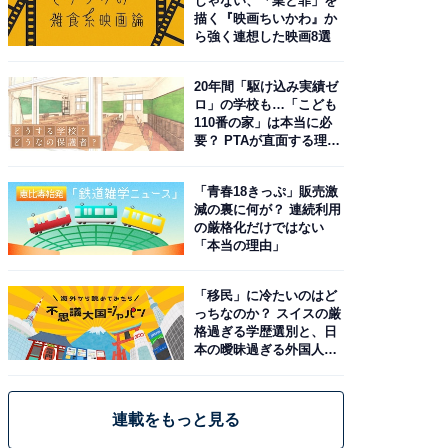
じゃない、「業と罪」を
描く『映画ちいかわ』か
ら強く連想した映画8選
20年間「駆け込み実績ゼ
ロ」の学校も…「こども
110番の家」は本当に必
要？ PTAが直面する理想
と現実
「青春18きっぷ」販売激
減の裏に何が？ 連続利用
の厳格化だけではない
「本当の理由」
「移民」に冷たいのはど
っちなのか？ スイスの厳
格過ぎる学歴選別と、日
本の曖昧過ぎる外国人政
策
連載をもっと見る