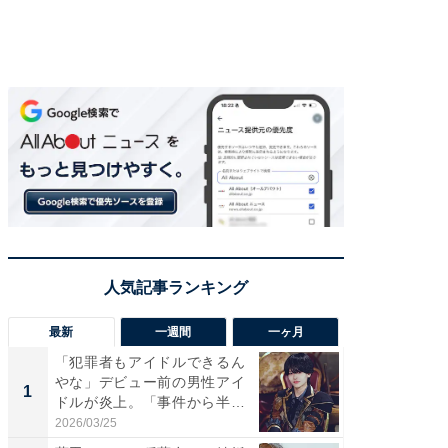
最新
一週間
一ヶ月
「犯罪者もアイドルできるん
「さす
やな」デビュー前の男性アイ
は」高
1
1
ドルが炎上。「事件から半年
災地を
も...
「カ...
2026/03/25
2026/08/0