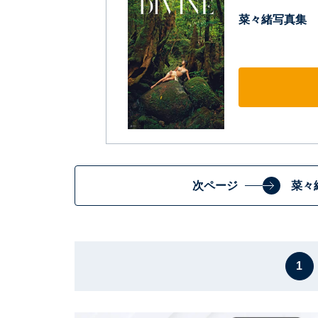
菜々緒写真集 
次ページ
菜々
1