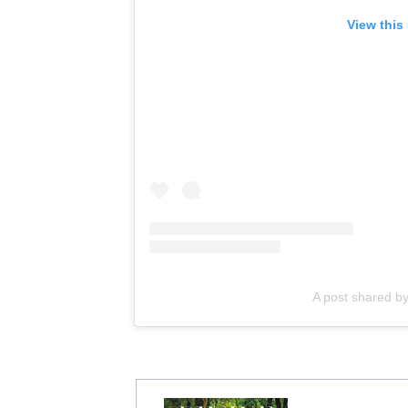
View this
A post shared 