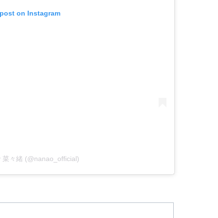
 post on Instagram
by 菜々緒 (@nanao_official)