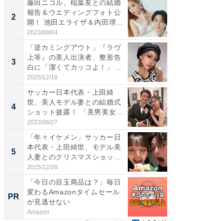
藤田ニコル、稲葉友との結婚
「女の
報告＆ウエディングフォト公
介、バ
2
2
開！ 池田エライザ＆内田理
らのプレ
央...
愛...
2023/08/04
2026/08/0
「逆カミングアウト」『ラヴ
「脚が
上等』の美人出演者、整形告
横川尚
3
3
白に「潔くてカッコよ！」
ムキな姿
「好...
刃...
2025/12/18
2026/08/0
サッカー日本代表・上田綺
「え、
世、美人モデル妻との結婚式
芸人、2
4
4
ショット披露！ 「美男美女」
エットに
「...
2023/06/27
2026/08/0
「年々イケメン」サッカー日
「脳がバ
本代表・上田綺世、モデル美
装姿が話
5
5
人妻とのクリスマスショット
のお父さ
に...
2025/12/26
2026/08/0
「今日の目玉商品は？」毎日
「今日
変わるAmazonタイムセール
変わるA
PR
PR
が見逃せない
が見逃
Amazon
Amazon