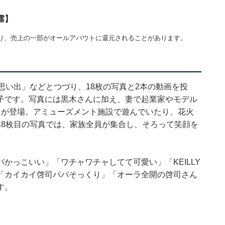
露】
り、売上の一部がオールアバウトに還元されることがあります。
思い出」などとつづり、18枚の写真と2本の動画を投
子です。写真には黒木さんに加え、妻で起業家やモデル
ちが登場。アミューズメント施設で遊んでいたり、花火
18枚目の写真では、家族全員が集合し、そろって笑顔を
かっこいい」「ワチャワチャしてて可愛い」「KEILLY
「カイカイ啓司パパそっくり」「オーラ全開の啓司さん
す。