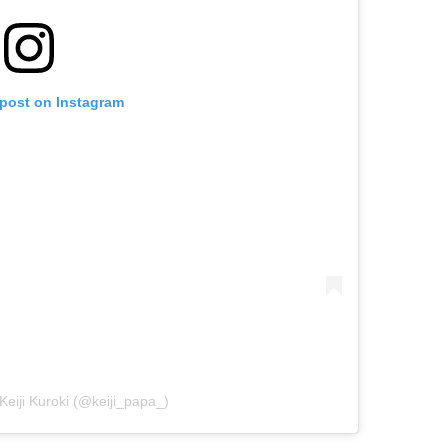
 post on Instagram
Keiji Kuroki (@keiji_papa_)