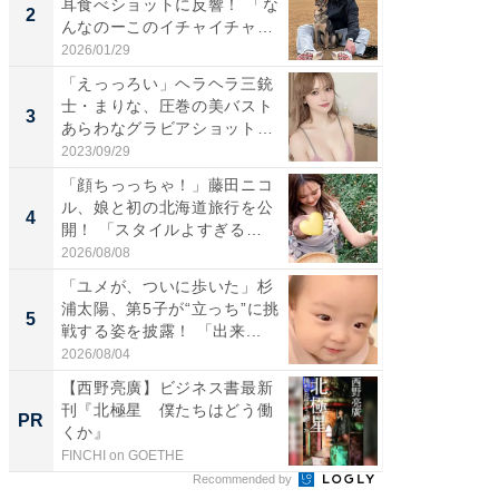
耳食べショットに反響！ 「な
芸人、2
2
2
んなのーこのイチャイチャ
エットに
感...
2026/01/29
2026/08/0
「えっっろい」ヘラヘラ三銃
「脚が
士・まりな、圧巻の美バスト
横川尚
3
3
あらわなグラビアショット公
ムキな姿
開...
刃...
2023/09/29
2026/08/0
「顔ちっっちゃ！」藤田ニコ
「脳がバ
ル、娘と初の北海道旅行を公
装姿が話
4
4
開！ 「スタイルよすぎる
のお父さ
よ〜...
2026/08/08
2026/08/0
「ユメが、ついに歩いた」杉
「急に
浦太陽、第5子が“立っち”に挑
る」広
5
5
戦する姿を披露！ 「出来...
ョット
た」の..
2026/08/04
2026/08/0
【西野亮廣】ビジネス書最新
【西野
刊『北極星 僕たちはどう働
を追求
PR
PR
くか』
は
FINCHI on GOETHE
FINCHI o
Recommended by