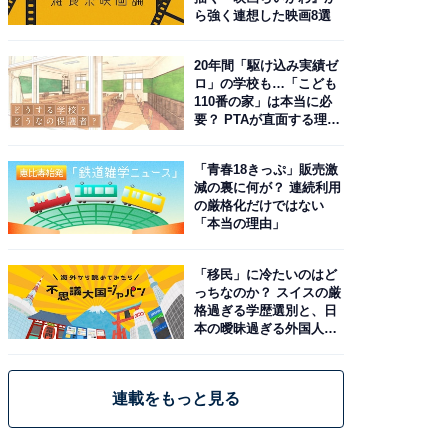
ら強く連想した映画8選
20年間「駆け込み実績ゼ
ロ」の学校も…「こども
110番の家」は本当に必
要？ PTAが直面する理想
と現実
「青春18きっぷ」販売激
減の裏に何が？ 連続利用
の厳格化だけではない
「本当の理由」
「移民」に冷たいのはど
っちなのか？ スイスの厳
格過ぎる学歴選別と、日
本の曖昧過ぎる外国人政
策
連載をもっと見る