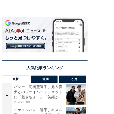
最新
一週間
一ヶ月
バレー・髙橋藍選手、兄＆愛
「さす
犬とのプライベートショット
は」高
1
1
に「超きちょー」「笑顔が見
災地を
れ...
「カ...
2026/03/08
2026/08/0
イケメンバレー選手、キス＆
「え、