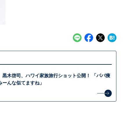
」黒木啓司、ハワイ家族旅行ショット公開！ 「パパ痩
みーんな似てますね」