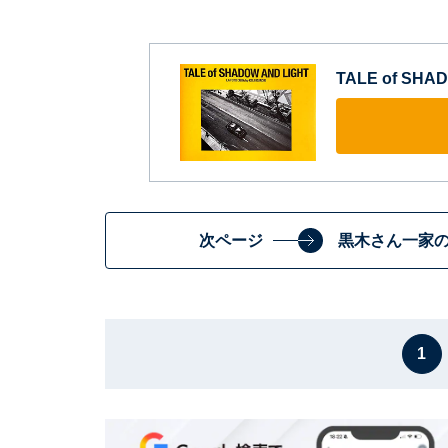
TALE of SH
次ページ
黒木さん一家
1