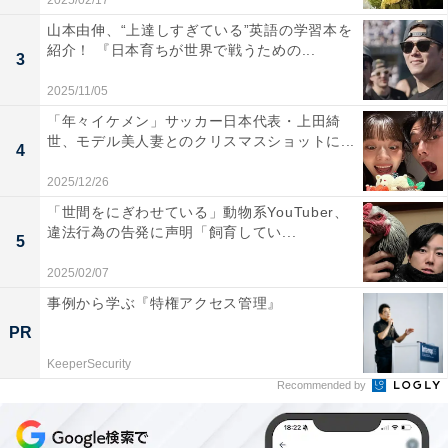
2025/02/17
山本由伸、“上達しすぎている”英語の学習本を
紹介！ 『日本育ちが世界で戦うための...
3
2025/11/05
「年々イケメン」サッカー日本代表・上田綺
世、モデル美人妻とのクリスマスショットに...
4
2025/12/26
「世間をにぎわせている」動物系YouTuber、
違法行為の告発に声明「飼育してい...
5
2025/02/07
事例から学ぶ『特権アクセス管理』
PR
KeeperSecurity
Recommended by