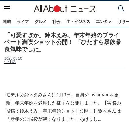
連載
ライフ
グルメ
社会
IT・ビジネス
エンタメ
リサ
「可愛すぎか」鈴木えみ、年末年始のプライ
ベート満喫ショット公開！ 「ひたすら暴飲暴
食気味でした」
2025.01.10
中村 凪
モデルの鈴木えみさんは1月9日、自身のInstagramを更
新。年末年始を満喫した様子を公開しました。【実際の
投稿：鈴木えみ、年末年始ショット公開！】鈴木さんは
「新年のご挨拶が遅くなりました！あけまし...