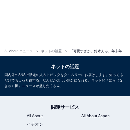
All About ニュース
ネットの話題
「可愛すぎか」鈴木えみ、年末年始のプライベート満喫ショット公開！ 「ひたすら暴飲暴食気味でした」
ネットの話題
国内外のSNSで話題の人＆トピックをタイムリーにお届けします。知ってる
だけでちょっと得する、なんだか楽しい気分になれる、ネット発「知ら（な
きゃ）損」ニュースが盛りだくさん。
関連サービス
All About
All About Japan
イチオシ