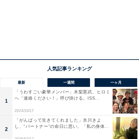
最新
一週間
一ヶ月
「うわすごい豪華メンバー」木梨憲武、ヒロミ
へ「連絡ください！」呼び掛ける。ISS...
1
2024/10/17
「がんばって生きてくれました」氷川きよ
し、“パートナー”の命日に思い。「私の身体...
2