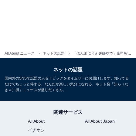
All About ニュース
ネットの話題
「ほんまにええ夫婦やで」庄司智春、“ギネス世界記録”の裏話を告白し妻に感謝「ありがとうミキティ」
ネットの話題
国内外のSNSで話題の人＆トピックをタイムリーにお届けします。知ってる
だけでちょっと得する、なんだか楽しい気分になれる、ネット発「知ら（な
きゃ）損」ニュースが盛りだくさん。
関連サービス
All About
All About Japan
イチオシ