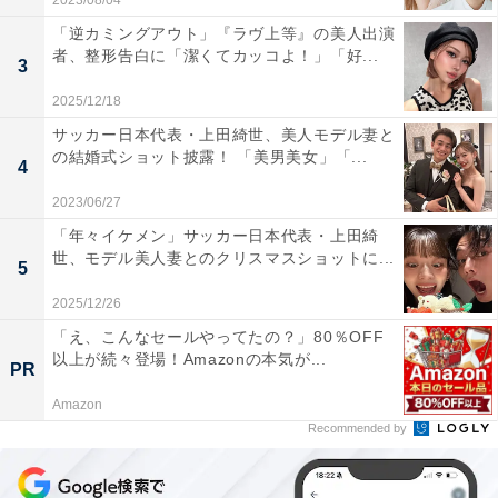
2023/08/04
「逆カミングアウト」『ラヴ上等』の美人出演
者、整形告白に「潔くてカッコよ！」「好...
3
2025/12/18
サッカー日本代表・上田綺世、美人モデル妻と
の結婚式ショット披露！ 「美男美女」「...
4
2023/06/27
「年々イケメン」サッカー日本代表・上田綺
世、モデル美人妻とのクリスマスショットに...
5
2025/12/26
「え、こんなセールやってたの？」80％OFF
以上が続々登場！Amazonの本気が...
PR
Amazon
Recommended by