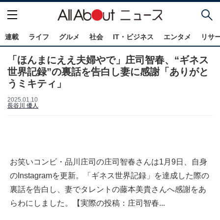
連載
ライフ
グルメ
社会
IT・ビジネス
エンタメ
リサ
「ほんまにええ夫婦やで」庄司智春、“ギネス
世界記録”の裏話を告白し妻に感謝「ありがと
うミキティ」
2025.01.10
長谷川 優人
お笑いコンビ・品川庄司の庄司智春さんは1月9日、自身
のInstagramを更新。「ギネス世界記録」を達成した際の
裏話を告白し、妻でタレントの藤本美貴さんへ感謝をあ
らわにしました。【実際の投稿：庄司智春...