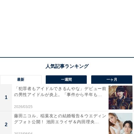
最新
一週間
一ヶ月
「犯罪者もアイドルできるんやな」デビュー前
の男性アイドルが炎上。「事件から半年も...
1
2026/03/25
藤田ニコル、稲葉友との結婚報告＆ウエディン
グフォト公開！ 池田エライザ＆内田理央...
2