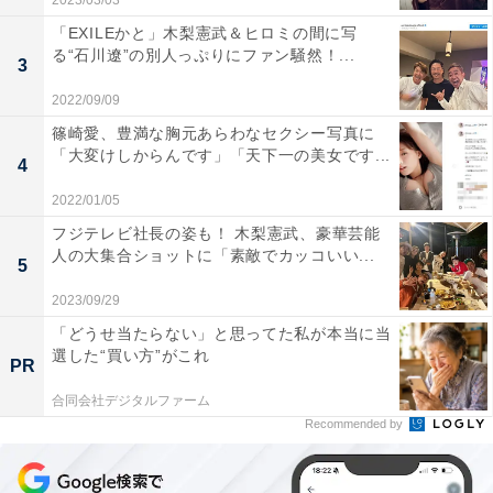
2023/03/03
「EXILEかと」木梨憲武＆ヒロミの間に写
る“石川遼”の別人っぷりにファン騒然！...
3
2022/09/09
篠崎愛、豊満な胸元あらわなセクシー写真に
「大変けしからんです」「天下一の美女です...
4
2022/01/05
フジテレビ社長の姿も！ 木梨憲武、豪華芸能
人の大集合ショットに「素敵でカッコいい...
5
2023/09/29
「どうせ当たらない」と思ってた私が本当に当
選した“買い方”がこれ
PR
合同会社デジタルファーム
Recommended by