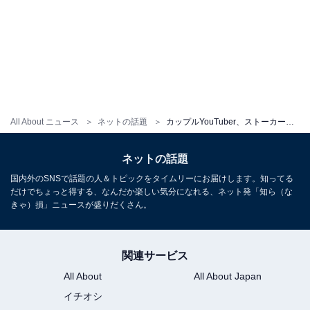
All About ニュース
ネットの話題
カップルYouTuber、ストーカー男が家で待ち伏せ警察沙汰に「こんなに声荒げてるみやびくん初めて」
ネットの話題
国内外のSNSで話題の人＆トピックをタイムリーにお届けします。知ってる
だけでちょっと得する、なんだか楽しい気分になれる、ネット発「知ら（な
きゃ）損」ニュースが盛りだくさん。
関連サービス
All About
All About Japan
イチオシ