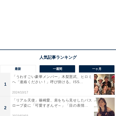
最新
一週間
一ヶ月
「うわすごい豪華メンバー」木梨憲武、ヒロミ
へ「連絡ください！」呼び掛ける。ISS...
1
2024/10/17
「リアル天使」篠崎愛、肩をちら見せしたバス
ローブ姿に「可愛すぎんぞ～」「目の表情...
2