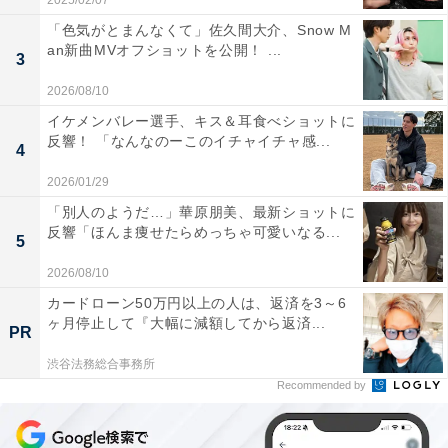
2025/02/07
「色気がとまんなくて」佐久間大介、Snow M
an新曲MVオフショットを公開！ ...
3
2026/08/10
イケメンバレー選手、キス＆耳食べショットに
反響！ 「なんなのーこのイチャイチャ感...
4
2026/01/29
「別人のようだ…」華原朋美、最新ショットに
反響「ほんま痩せたらめっちゃ可愛いなる...
5
2026/08/10
カードローン50万円以上の人は、返済を3～6
ヶ月停止して『大幅に減額してから返済...
PR
渋谷法務総合事務所
Recommended by