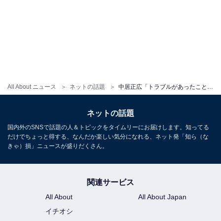
All About ニュース
ネットの話題
中居正広「トラブルがあったことは事実」。お詫びを出す「すべて私の⾄らなさによるもの」【全文掲載】
ネットの話題
国内外のSNSで話題の人＆トピックをタイムリーにお届けします。知ってる
だけでちょっと得する、なんだか楽しい気分になれる、ネット発「知ら（な
きゃ）損」ニュースが盛りだくさん。
関連サービス
All About
All About Japan
イチオシ