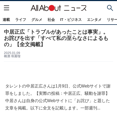
連載
ライフ
グルメ
社会
IT・ビジネス
エンタメ
リサ
中居正広「トラブルがあったことは事実」。
お詫びを出す「すべて私の⾄らなさによるも
の」【全文掲載】
2025.01.09
橋酒 瑛麗瑠
タレントの中居正広さんは1月9日、公式Webサイトで謝
罪をしました。【実際の投稿：中居正広、騒動を謝罪】
中居さんは自身の公式Webサイトに「お詫び」と題した
文章を掲載。以下に全文を記載します。一部週刊...