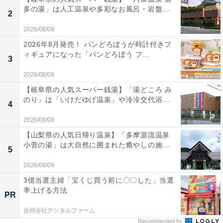
多の湯」は人工温泉や多彩なお風呂・岩盤...
2
2026/08/09
2026年8月発売！ パンどろぼうが時計付きフ
ィギュアになった「パンどろぼう フ...
3
2026/08/09
【岐阜県の人気スーパー銭湯】「湯どころ み
のり」は「いけだゆげ温泉」や冷冷交代浴...
4
2026/08/09
【山梨県の人気日帰り温泉】「多摩源流温泉
小菅の湯」は大自然に囲まれた癒やしの施...
5
2026/08/09
3億当選主婦「宝くじ買う前に〇〇した」当選
率上げる方法
PR
合同会社デジタルファーム
Recommended by