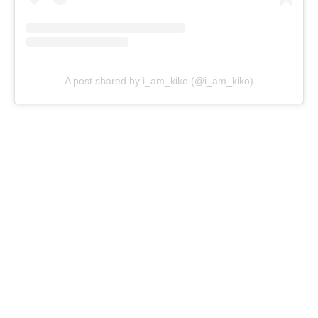
A post shared by i_am_kiko (@i_am_kiko)