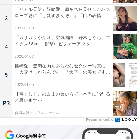
2024/10/17
「リアル天使」篠崎愛、肩をちら見せしたバス
ローブ姿に「可愛すぎんぞ～」「目の表情...
3
2023/03/03
「ガリガリやんけ」空気階段・鈴木もぐら、マ
イナス38kg！ 衝撃のビフォーアフタ...
4
2026/04/07
篠崎愛、豊満な胸元あらわなセクシー写真に
「大変けしからんです」「天下一の美女です...
5
2022/01/05
【宝くじ】このままの買い方で、本当に当たる
と思いますか
PR
合同会社デジタルファーム
Recommended by