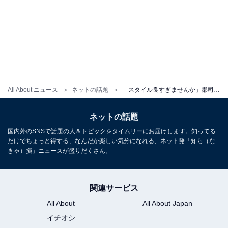
All About ニュース
ネットの話題
「スタイル良すぎませんか」郡司恭子、超ミニスカで美脚あらわなショットにファン歓喜！「足、ほっそ」
ネットの話題
国内外のSNSで話題の人＆トピックをタイムリーにお届けします。知ってる
だけでちょっと得する、なんだか楽しい気分になれる、ネット発「知ら（な
きゃ）損」ニュースが盛りだくさん。
関連サービス
All About
All About Japan
イチオシ