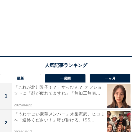
最新
一週間
一ヶ月
「これが北川景子！？」すっぴん？ オフショ
ットに「顔が疲れてますね」「無加工無表...
1
2025/04/22
「うわすごい豪華メンバー」木梨憲武、ヒロミ
へ「連絡ください！」呼び掛ける。ISS...
2