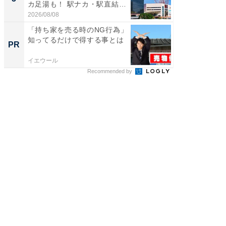
カ足湯も！ 駅ナカ・駅直結
層水風
ス...
帰...
2026/08/08
2026/08/0
「持ち家を売る時のNG行為」
「持ち家
知ってるだけで得する事とは
知って
PR
PR
イエウール
イエウー
Recommended by