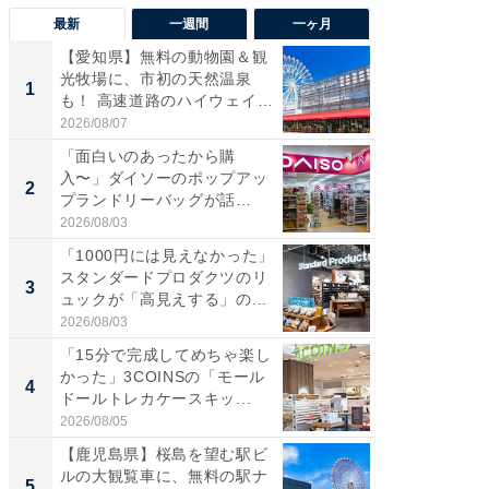
最新
一週間
一ヶ月
【愛知県】無料の動物園＆観
【兵庫
光牧場に、市初の天然温泉
ーメン
1
1
も！ 高速道路のハイウェイオ
再現した
ア...
道...
2026/08/07
2026/08/0
「面白いのあったから購
【三重
入〜」ダイソーのポップアッ
の直営
2
2
プランドリーバッグが話
ダ大判焼
題。“さま...
伊...
2026/08/03
2026/08/0
「1000円には見えなかった」
【千葉県
スタンダードプロダクツのリ
級マー
3
3
ュックが「高見えする」の...
ノベし
ー...
2026/08/03
2026/08/0
「15分で完成してめちゃ楽し
「100
かった」3COINSの「モール
スタン
4
4
ドールトレカケースキッ...
ュックが
2026/08/05
2026/08/0
【鹿児島県】桜島を望む駅ビ
立山連
ルの大観覧車に、無料の駅ナ
風呂に、
5
5