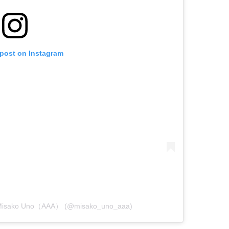
 post on Instagram
Misako Uno（AAA） (@misako_uno_aaa)