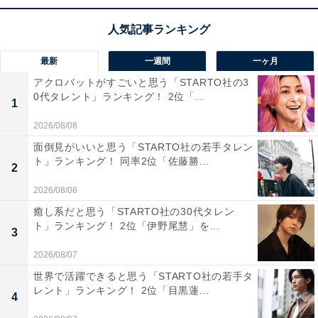
最新
一週間
一ヶ月
アクロバットがすごいと思う「STARTO社の3
0代タレント」ランキング！ 2位「...
1
2026/08/08
面倒見がいいと思う「STARTO社の若手タレン
ト」ランキング！ 同率2位「佐藤勝...
2
2026/08/08
癒し系だと思う「STARTO社の30代タレン
ト」ランキング！ 2位「伊野尾慧」を...
3
2026/08/07
こちらもおすすめ
世界で活躍できると思う「STARTO社の若手タ
「浪費家」が多い都道府県ランキング！ 2位
レント」ランキング！ 2位「目黒蓮...
「沖縄県」、1位は？
4