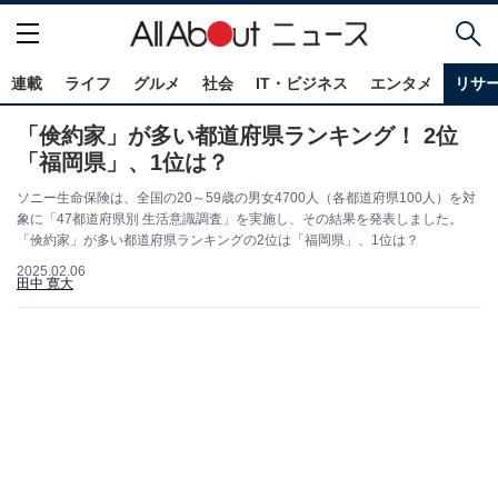
連載
ライフ
グルメ
社会
IT・ビジネス
エンタメ
リサ
「倹約家」が多い都道府県ランキング！ 2位
「福岡県」、1位は？
ソニー生命保険は、全国の20～59歳の男女4700人（各都道府県100人）を対
象に「47都道府県別 生活意識調査」を実施し、その結果を発表しました。
「倹約家」が多い都道府県ランキングの2位は「福岡県」、1位は？
2025.02.06
田中 寛大