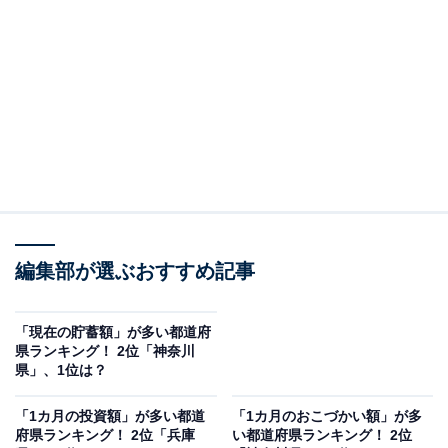
「自分は倹約家だと思う」と回答し、全国で2番目に高
い結果となりました。
福岡県は九州最大の経済圏を有し、商業や観光が盛んな
地域として知られています。また、博多ラーメンや辛子
明太子など、リーズナブルでおいしい食文化が根付いて
いることも特徴です。
編集部が選ぶおすすめ記事
「現在の貯蓄額」が多い都道府
県ランキング！ 2位「神奈川
県」、1位は？
「1カ月の投資額」が多い都道
「1カ月のおこづかい額」が多
府県ランキング！ 2位「兵庫
い都道府県ランキング！ 2位