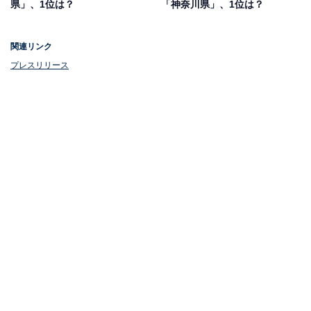
県」、1位は？
「神奈川県」、1位は？
関連リンク
プレスリリース
1位：香川県
1位は「香川県」でした。62％の県民が「自分は倹約家
だと思う」と答え、全国トップとなりました。
香川県は、四国の玄関口として重要な位置を占め、温暖
な気候と豊かな自然に恵まれた地域です。うどん県とし
ても知られ、手頃な価格で食事を楽しめる飲食店が多く
存在します。
10位までの全ランキング結果を見
次ページ
る