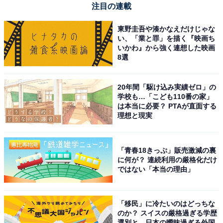
注目の連載
東野圭吾や湊かなえだけじゃな
い、「業と罪」を描く『映画ち
いかわ』から強く連想した映画
8選
20年間「駆け込み実績ゼロ」の
学校も…「こども110番の家」
は本当に必要？ PTAが直面する
理想と現実
「青春18きっぷ」販売激減の裏
に何が？ 連続利用の厳格化だけ
ではない「本当の理由」
「移民」に冷たいのはどっちな
のか？ スイスの厳格過ぎる学歴
選別と、日本の曖昧過ぎる外国