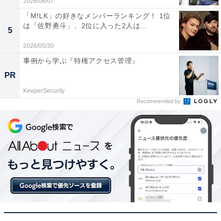
2026/08/07
「M!LK」の好きなメンバーランキング！ 1位
は「佐野勇斗」、2位に入った2人は...
5
2026/05/30
事例から学ぶ『特権アクセス管理』
PR
1
2
KeeperSecurity
Recommended by