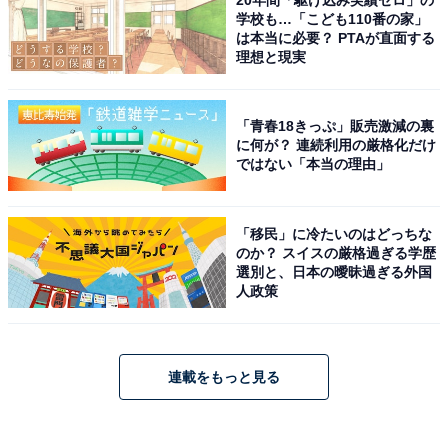
学校も…「こども110番の家」
は本当に必要？ PTAが直面する
理想と現実
「青春18きっぷ」販売激減の裏
に何が？ 連続利用の厳格化だけ
ではない「本当の理由」
「移民」に冷たいのはどっちな
のか？ スイスの厳格過ぎる学歴
選別と、日本の曖昧過ぎる外国
人政策
連載をもっと見る