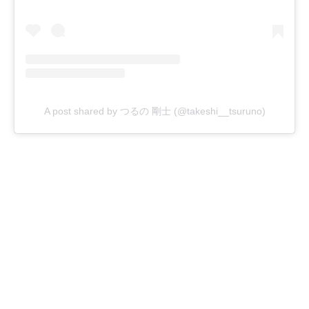
A post shared by つるの 剛士 (@takeshi__tsuruno)