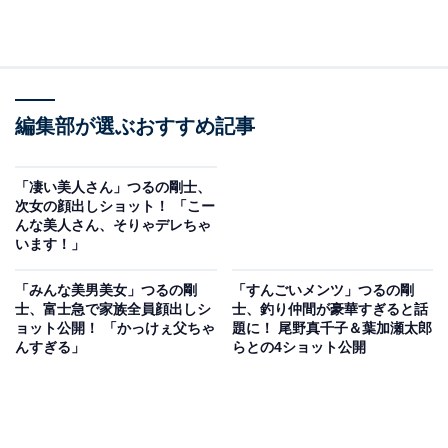
編集部が選ぶおすすめ記事
「凄い美人さん」つるの剛士、
次女の顔出しショット！ 「こー
んな美人さん、そりゃデレちゃ
います！」
「みんな美男美女」つるの剛
「すんごいメンツ」つるの剛
士、富士急で家族全員顔出しシ
士、釣り仲間が豪華すぎると話
ョット公開！ 「かっけぇ父ちゃ
題に！ 尾野真千子＆葉加瀬太郎
んすぎる」
らとの4ショット公開