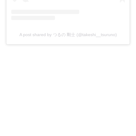
A post shared by つるの 剛士 (@takeshi__tsuruno)