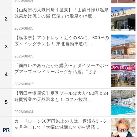
2026/08/04
【山梨県の人気日帰り温泉】「山梨日帰り温泉
源泉かけ流しの湯 桜湯」は源泉かけ流...
2
2026/08/05
【栃木県】アウトレット近くのSAに、600㎡の
広々ドッグランも！ 東北自動車道の...
3
2026/08/05
「面白いのあったから購入〜」ダイソーのポッ
プアップランドリーバッグが話題。“さま...
4
2026/08/03
【羽田空港周辺】夏季プールは大人450円＆24
時間営業の天然温泉も！ コスパ抜群...
5
2026/08/04
カードローン50万円以上の人は、返済を3～6
ヶ月停止して『大幅に減額してから返済...
PR