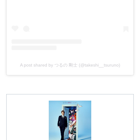
A post shared by つるの 剛士 (@takeshi__tsuruno)