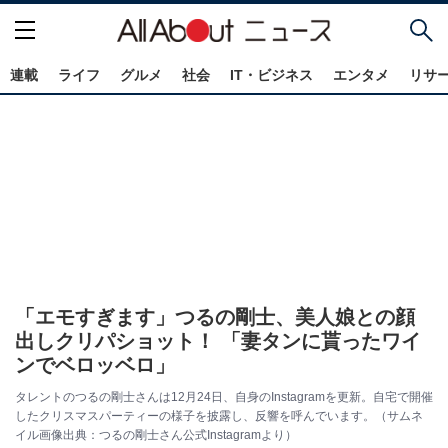
連載
ライフ
グルメ
社会
IT・ビジネス
エンタメ
リサ
「エモすぎます」つるの剛士、美人娘との顔
出しクリパショット！ 「妻タンに貰ったワイ
ンでベロッベロ」
タレントのつるの剛士さんは12月24日、自身のInstagramを更新。自宅で開催
したクリスマスパーティーの様子を披露し、反響を呼んでいます。（サムネ
イル画像出典：つるの剛士さん公式Instagramより）