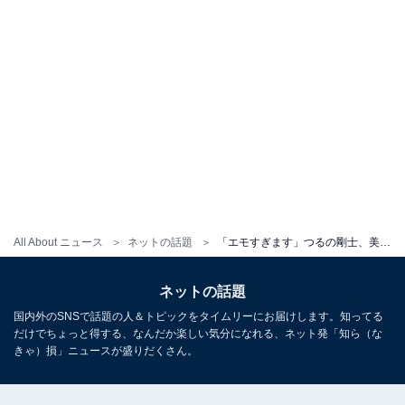
All About ニュース
ネットの話題
「エモすぎます」つるの剛士、美人娘との顔出しクリパショット！ 「妻タンに貰ったワインでベロッベロ」
ネットの話題
国内外のSNSで話題の人＆トピックをタイムリーにお届けします。知ってる
だけでちょっと得する、なんだか楽しい気分になれる、ネット発「知ら（な
きゃ）損」ニュースが盛りだくさん。