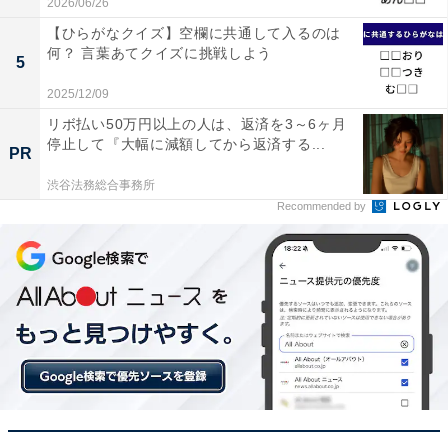
2026/06/26
【ひらがなクイズ】空欄に共通して入るのは
何？ 言葉あてクイズに挑戦しよう
5
2025/12/09
リボ払い50万円以上の人は、返済を3～6ヶ月
停止して『大幅に減額してから返済する...
PR
渋谷法務総合事務所
Recommended by