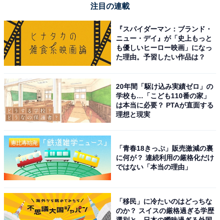
注目の連載
『スパイダーマン：ブランド・
ニュー・デイ』が「史上もっと
も優しいヒーロー映画」になっ
た理由。予習したい作品は？
20年間「駆け込み実績ゼロ」の
学校も…「こども110番の家」
は本当に必要？ PTAが直面する
理想と現実
「青春18きっぷ」販売激減の裏
に何が？ 連続利用の厳格化だけ
ではない「本当の理由」
「移民」に冷たいのはどっちな
のか？ スイスの厳格過ぎる学歴
選別と、日本の曖昧過ぎる外国