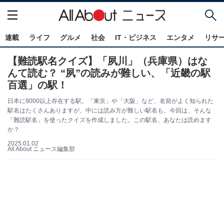
連載
ライフ
グルメ
社会
IT・ビジネス
エンタメ
リサ
【難読駅名クイズ】「夙川」（兵庫県）はな
んて読む？ “夙”の読みが難しい、「近畿の駅
百選」の駅！
日本に9000以上存在する駅。「東京」や「大阪」など、名前がよく知られた
駅名はたくさんありますが、中には読み方が難しい駅名も。今回は、そんな
「難読駅名」を使ったクイズを作成しました。この駅名、あなたは読めます
か？
2025.01.02
All About ニュース編集部