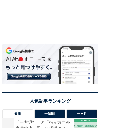
最新
一週間
一ヶ月
「一方通行」と「指定方向外
【兵庫
進行禁止」正しい標識はどっ
ーメン