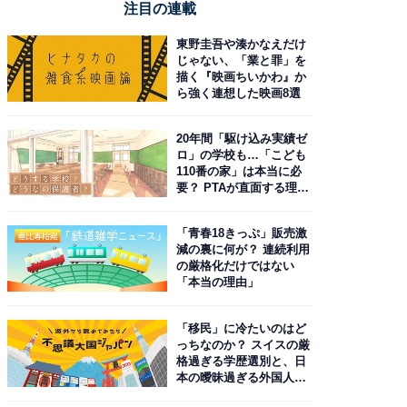
注目の連載
東野圭吾や湊かなえだけ
じゃない、「業と罪」を
描く『映画ちいかわ』か
ら強く連想した映画8選
20年間「駆け込み実績ゼ
ロ」の学校も…「こども
110番の家」は本当に必
要？ PTAが直面する理想
と現実
「青春18きっぷ」販売激
減の裏に何が？ 連続利用
の厳格化だけではない
「本当の理由」
「移民」に冷たいのはど
っちなのか？ スイスの厳
格過ぎる学歴選別と、日
本の曖昧過ぎる外国人政
策