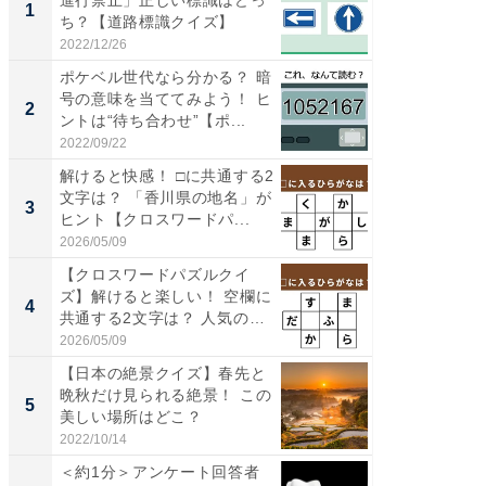
1
1
ち？【道路標識クイズ】
再現した
道...
2022/12/26
2026/08/0
ポケベル世代なら分かる？ 暗
【三重
号の意味を当ててみよう！ ヒ
「鈴鹿天
2
2
ントは“待ち合わせ”【ポ...
は100
2022/09/22
2026/08/0
解けると快感！ □に共通する2
ステラ
文字は？ 「香川県の地名」が
詰め放題
3
3
ヒント【クロスワードパ...
00円で「
2026/05/09
2026/08/0
【クロスワードパズルクイ
「ミニオ
ズ】解けると楽しい！ 空欄に
ッグ！ 
4
4
共通する2文字は？ 人気の
ど、夏限
和...
2026/05/09
2026/08/0
【日本の絶景クイズ】春先と
【埼玉
晩秋だけ見られる絶景！ この
「行田天
5
5
美しい場所はどこ？
は和の
が...
2022/10/14
2026/08/0
＜約1分＞アンケート回答者
全国の