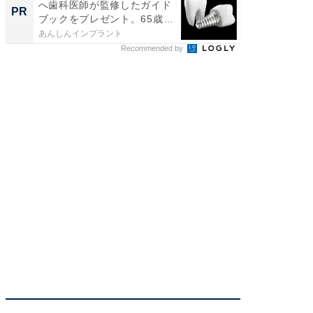
へ歯科医師が監修したガイド
付きの
PR
PR
ブックをプレゼント。65歳
以...
あんしんインプラント
COCO VIL
Recommended by