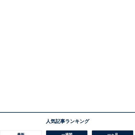
最新
一週間
一ヶ月