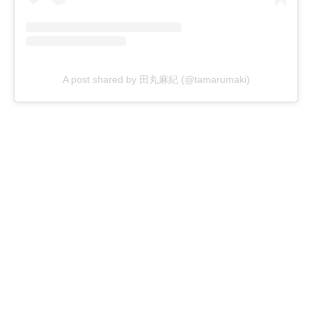
A post shared by 田丸麻紀 (@tamarumaki)