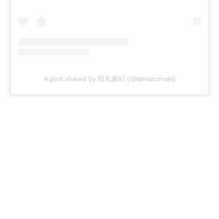
A post shared by 田丸麻紀 (@tamarumaki)