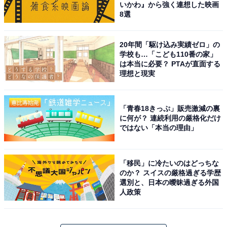
いかわ』から強く連想した映画
8選
20年間「駆け込み実績ゼロ」の
学校も…「こども110番の家」
は本当に必要？ PTAが直面する
理想と現実
「青春18きっぷ」販売激減の裏
に何が？ 連続利用の厳格化だけ
ではない「本当の理由」
「移民」に冷たいのはどっちな
のか？ スイスの厳格過ぎる学歴
選別と、日本の曖昧過ぎる外国
人政策