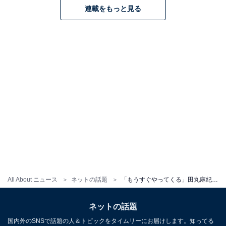
連載をもっと見る
All About ニュース
ネットの話題
「もうすぐやってくる」田丸麻紀、クリスマス会ショットに「かわいいサンタクロースさん達」と反響
ネットの話題
国内外のSNSで話題の人＆トピックをタイムリーにお届けします。知ってる