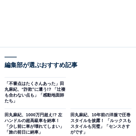
編集部が選ぶおすすめ記事
「不審点はたくさんあった」田
丸麻紀、“詐欺”に遭う!? 「辻褄
も合わない点も」「感動地面師
たち」
田丸麻紀、1000万円超え!? 左
田丸麻紀、10年前の洋服で圧巻
ハンドルの超高級車を納車！
スタイルを披露！ 「ルックスも
「少し前に車が壊れてしまい」
スタイルも完璧」「センスさす
「旅の前日に納車」
がです」