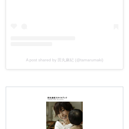
A post shared by 田丸麻紀 (@tamarumaki)