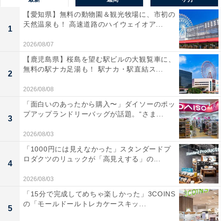
【愛知県】無料の動物園＆観光牧場に、市初の
天然温泉も！ 高速道路のハイウェイオア...
1
2026/08/07
【鹿児島県】桜島を望む駅ビルの大観覧車に、
無料の駅ナカ足湯も！ 駅ナカ・駅直結ス...
2
2026/08/08
「面白いのあったから購入〜」ダイソーのポッ
プアップランドリーバッグが話題。“さま...
3
2026/08/03
「1000円には見えなかった」スタンダードプ
ロダクツのリュックが「高見えする」の...
4
2026/08/03
「15分で完成してめちゃ楽しかった」3COINS
の「モールドールトレカケースキッ...
5