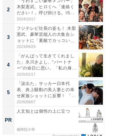
「うわすごい豪華メンバー」
「女の
木梨憲武、ヒロミへ「連絡く
介、バ
2
2
ださい！」呼び掛ける。IS
らのプレ
S...
愛...
2024/10/17
2026/08/0
フジテレビ社長の姿も！ 木梨
「脚が
憲武、豪華芸能人の大集合シ
横川尚
3
3
ョットに「素敵でカッコい
ムキな姿
い...
刃...
2023/09/29
2026/08/0
「がんばって生きてくれまし
「え、
た」氷川きよし、“パートナ
芸人、2
4
4
ー”の命日に思い。「私の身
エットに
体...
2025/02/17
2026/08/0
「涙出た」サッカー日本代
「脳がバ
表、炎上騒動の美人妻との幸
装姿が話
5
5
せ家族ショットに反響！ 「最
のお父さ
高...
2026/08/07
2026/08/0
人文知とは個性の上に立つ
なぜ日
のより
PR
PR
國學院大學
國學院大