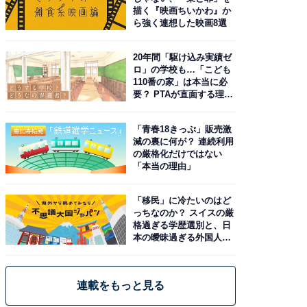
描く『映画ちいかわ』か
ら強く連想した映画8選
20年間「駆け込み実績ゼ
ロ」の学校も…「こども
110番の家」は本当に必
要？ PTAが直面する理想
と現実
「青春18きっぷ」販売激
減の裏に何が？ 連続利用
の厳格化だけではない
「本当の理由」
「移民」に冷たいのはど
っちなのか？ スイスの厳
格過ぎる学歴選別と、日
本の曖昧過ぎる外国人政
策
連載をもっと見る