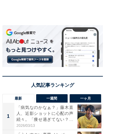
最新
一週間
一ヶ月
「病気なのかなぁ？」藤木直
「さす
人、近影ショットに心配の声
は」高
1
1
続々。「痩せ過ぎてない？」
災地を
「...
「カ...
2026/03/13
2026/08/0