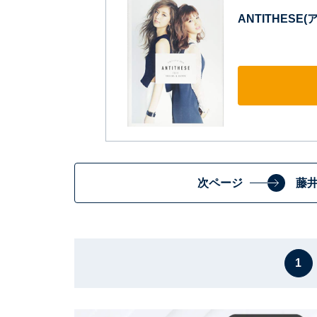
ANTITHESE(
次ページ
藤
1