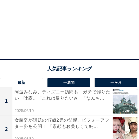
最新
一週間
一ヶ月
阿波みなみ、ディズニー訪問も「ガチで帰りた
い」吐露。「これは帰りたいw」「なんち...
1
2025/06/19
女装姿が話題の47歳2児の父親、ビフォーアフ
ター姿を公開！ 「素顔もお美しくて納...
2