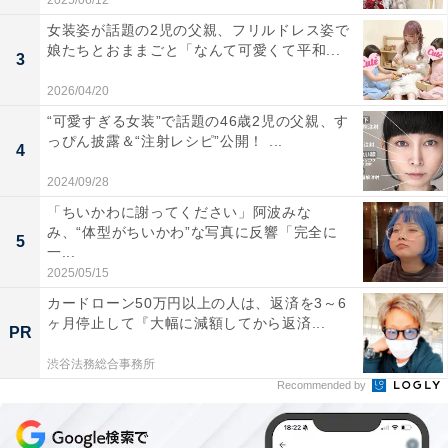
2025/06/12
女装姿が話題の2児の父親、フリルドレス姿で
娘たちとおままごと「なんて可愛くて平和...
3
2026/04/20
“可愛すぎる女装”で話題の46歳2児の父親、す
っぴん披露＆“注射レシピ”公開！ ...
4
2024/09/28
「ちいかわに謝ってください」阿波みな
み、“体型がちいかわ”な写真に反響「完全に
5
一...
2025/05/15
カードローン50万円以上の人は、返済を3～6
ヶ月停止して『大幅に減額してから返済...
PR
渋谷法務総合事務所
Recommended by