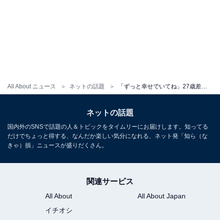
All About ニュース
ネットの話題
「ずっと幸せでいてね」27歳差夫婦YouTuber、“妊活”について赤裸々に告白！ 「芯のある強い女性」
ネットの話題
国内外のSNSで話題の人＆トピックをタイムリーにお届けします。知ってる
だけでちょっと得する、なんだか楽しい気分になれる、ネット発「知ら（な
きゃ）損」ニュースが盛りだくさん。
関連サービス
All About
All About Japan
イチオシ