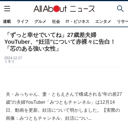
連載
ライフ
グルメ
社会
IT・ビジネス
エンタメ
リサ
「ずっと幸せでいてね」27歳差夫婦
YouTuber、“妊活”について赤裸々に告白！
「芯のある強い女性」
2024.12.17
ミモリ
夫・みっちゃん、妻・ともえさんで構成される“年の差27
歳”の夫婦YouTuber「みつともチャンネル」は12月14
日、動画を更新。妊活について明かしました。【実際の
画像：みつともチャンネル、妊活につい...