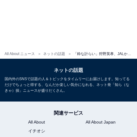
All About ニュース
ネットの話題
「粋な計らい」狩野英孝、JALからの“最高のサプライズ”報告！ 「これは嬉しい」「愛されてるなぁ」
ネットの話題
国内外のSNSで話題の人＆トピックをタイムリーにお届けします。知ってる
だけでちょっと得する、なんだか楽しい気分になれる、ネット発「知ら（な
きゃ）損」ニュースが盛りだくさん。
関連サービス
All About
All About Japan
イチオシ