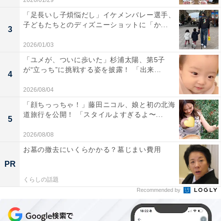
2026/01/29
「足長いし子煩悩だし」イケメンバレー選手、
子どもたちとのディズニーショットに「か...
3
2026/01/03
「ユメが、ついに歩いた」杉浦太陽、第5子
が“立っち”に挑戦する姿を披露！ 「出来...
4
2026/08/04
「顔ちっっちゃ！」藤田ニコル、娘と初の北海
道旅行を公開！ 「スタイルよすぎるよ〜...
5
2026/08/08
お墓の撤去にいくらかかる？墓じまい費用
PR
くらしの話題
Recommended by