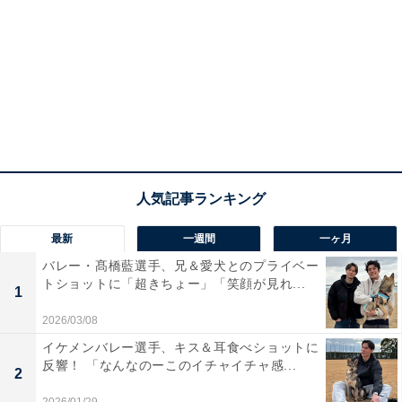
最新
一週間
一ヶ月
バレー・髙橋藍選手、兄＆愛犬とのプライベー
トショットに「超きちょー」「笑顔が見れ...
1
2026/03/08
イケメンバレー選手、キス＆耳食べショットに
反響！ 「なんなのーこのイチャイチャ感...
2