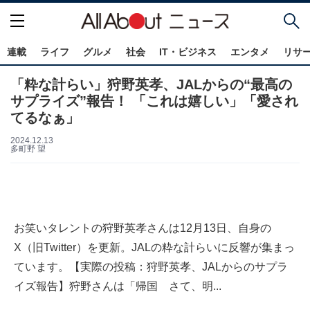
連載
ライフ
グルメ
社会
IT・ビジネス
エンタメ
リサ
「粋な計らい」狩野英孝、JALからの“最高の
サプライズ”報告！ 「これは嬉しい」「愛され
てるなぁ」
2024.12.13
多町野 望
お笑いタレントの狩野英孝さんは12月13日、自身の
X（旧Twitter）を更新。JALの粋な計らいに反響が集まっ
ています。【実際の投稿：狩野英孝、JALからのサプラ
イズ報告】狩野さんは「帰国 さて、明...