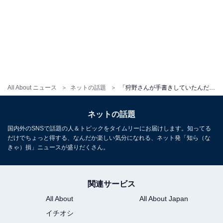
All About ニュース
ネットの話題
「狩野さんが手書きしていたんだ⁈」狩野英孝、直筆の御朱印を公開！ 「御利益ありそう」の声集まる
ネットの話題
国内外のSNSで話題の人＆トピックをタイムリーにお届けします。知ってる
だけでちょっと得する、なんだか楽しい気分になれる、ネット発「知ら（な
きゃ）損」ニュースが盛りだくさん。
関連サービス
All About
All About Japan
イチオシ