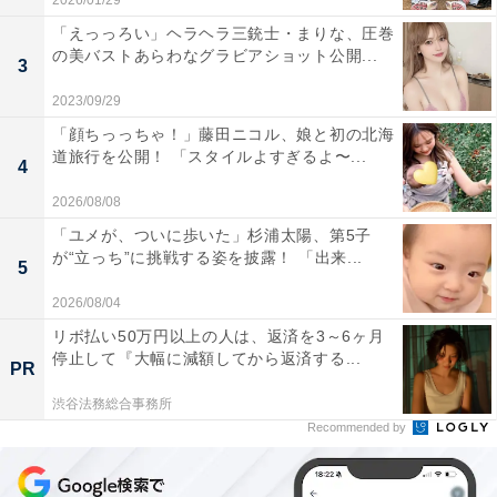
2026/01/29
「えっっろい」ヘラヘラ三銃士・まりな、圧巻
の美バストあらわなグラビアショット公開...
3
2023/09/29
「顔ちっっちゃ！」藤田ニコル、娘と初の北海
道旅行を公開！ 「スタイルよすぎるよ〜...
4
2026/08/08
「ユメが、ついに歩いた」杉浦太陽、第5子
が“立っち”に挑戦する姿を披露！ 「出来...
5
2026/08/04
リボ払い50万円以上の人は、返済を3～6ヶ月
停止して『大幅に減額してから返済する...
PR
渋谷法務総合事務所
Recommended by