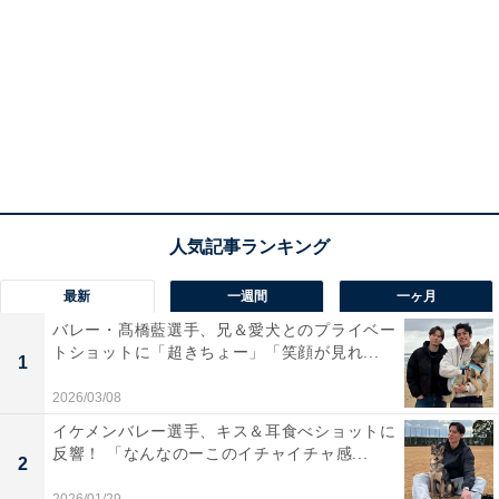
最新
一週間
一ヶ月
バレー・髙橋藍選手、兄＆愛犬とのプライベー
トショットに「超きちょー」「笑顔が見れ...
1
2026/03/08
イケメンバレー選手、キス＆耳食べショットに
反響！ 「なんなのーこのイチャイチャ感...
2