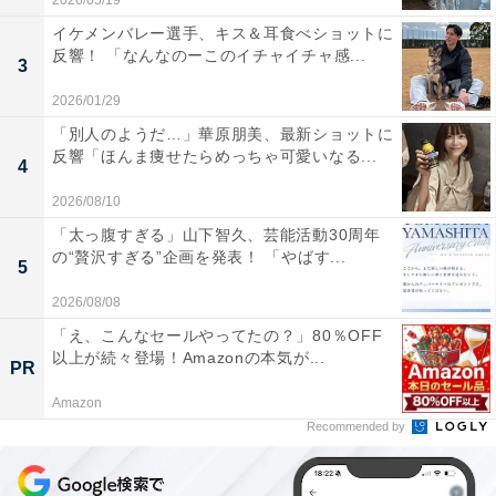
2026/05/19
イケメンバレー選手、キス＆耳食べショットに
反響！ 「なんなのーこのイチャイチャ感...
3
2026/01/29
「別人のようだ…」華原朋美、最新ショットに
反響「ほんま痩せたらめっちゃ可愛いなる...
4
2026/08/10
「太っ腹すぎる」山下智久、芸能活動30周年
の“贅沢すぎる”企画を発表！ 「やばす...
5
2026/08/08
「え、こんなセールやってたの？」80％OFF
以上が続々登場！Amazonの本気が...
PR
Amazon
Recommended by