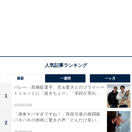
最新
一週間
一ヶ月
バレー・髙橋藍選手、兄＆愛犬とのプライベー
トショットに「超きちょー」「笑顔が見れ...
1
2026/03/08
「身体ヤバすぎですね！」現役引退の格闘家、
バキバキの肉体に驚きの声「どんだけ良い...
2