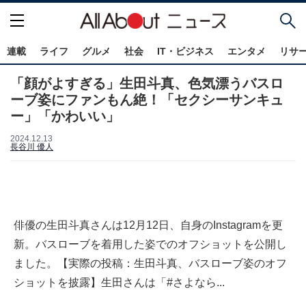
連載
ライフ
グルメ
社会
IT・ビジネス
エンタメ
リサ
「顔がよすぎる」生田斗真、色気漂うバスロ
ーブ姿にファンもん絶！「セクシーサンキュ
ー」「かわいい」
2024.12.13
長谷川 優人
俳優の生田斗真さんは12月12日、自身のInstagramを更
新。バスローブを着用した姿でのオフショットを公開し
ました。【実際の投稿：生田斗真、バスローブ姿のオフ
ショットを披露】生田さんは「#さよなら...