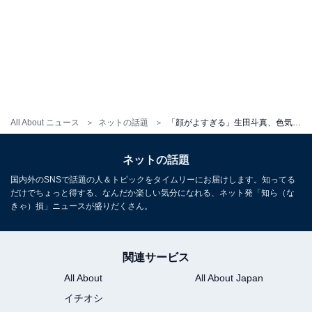
All About ニュース
ネットの話題
「顔がよすぎる」生田斗真、色気漂うバスローブ姿にファンもん絶！「セクシーサンキュー」「かわいい」
ネットの話題
国内外のSNSで話題の人＆トピックをタイムリーにお届けします。知ってる
だけでちょっと得する、なんだか楽しい気分になれる、ネット発「知ら（な
きゃ）損」ニュースが盛りだくさん。
関連サービス
All About
All About Japan
イチオシ