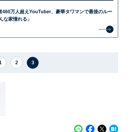
460万人超えYouTuber、豪華タワマンで最後のルー
こんな家憧れる」
1
2
3