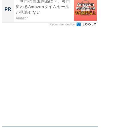
「今日の目玉商品は？」毎日
シェア別荘
変わるAmazonタイムセール
wners
PR
PR
が見逃せない
Amazon
COCO VIL
Recommended by