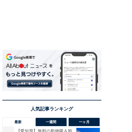
最新
一週間
一ヶ月
【愛知県】無料の動物園＆観
【兵庫