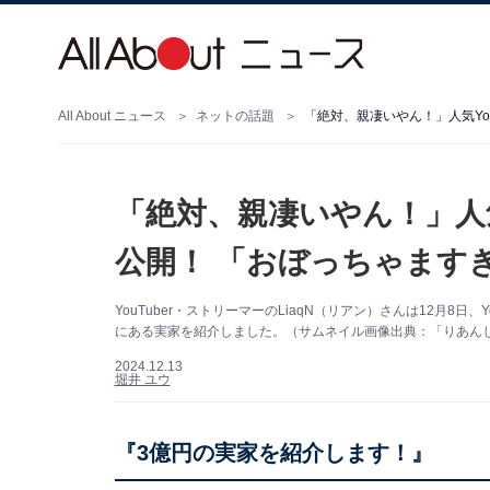
All About ニュース
ネットの話題
「絶対、親凄いやん！」人気Yo
「絶対、親凄いやん！」人気Y
公開！ 「おぼっちゃます
YouTuber・ストリーマーのLiaqN（リアン）さんは12月8日
にある実家を紹介しました。（サムネイル画像出典：「りあんじ
2024.12.13
堀井 ユウ
『3億円の実家を紹介します！』