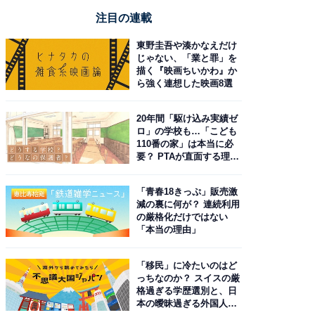
注目の連載
東野圭吾や湊かなえだけ
じゃない、「業と罪」を
描く『映画ちいかわ』か
ら強く連想した映画8選
20年間「駆け込み実績ゼ
ロ」の学校も…「こども
110番の家」は本当に必
要？ PTAが直面する理想
と現実
「青春18きっぷ」販売激
減の裏に何が？ 連続利用
の厳格化だけではない
「本当の理由」
「移民」に冷たいのはど
っちなのか？ スイスの厳
格過ぎる学歴選別と、日
本の曖昧過ぎる外国人政