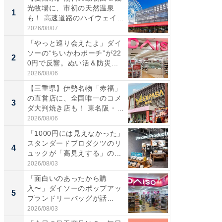
光牧場に、市初の天然温泉
ーメン
1
1
も！ 高速道路のハイウェイオ
再現した
ア...
道...
2026/08/07
2026/08/0
「やっと巡り会えたよ」ダイ
【三重
ソーの“ちいかわポーチ”が22
の直営
2
2
0円で反響。ぬい活＆防災...
ダ大判焼
伊...
2026/08/06
2026/08/0
【三重県】伊勢名物「赤福」
【千葉県
の直営店に、全国唯一のコメ
級マー
3
3
ダ大判焼き店も！ 東名阪・
ノベし
伊...
ー...
2026/08/06
2026/08/0
「1000円には見えなかった」
ステラ
スタンダードプロダクツのリ
詰め放題
4
4
ュックが「高見えする」の...
00円で「
2026/08/03
2026/08/0
「面白いのあったから購
立山連
入〜」ダイソーのポップアッ
風呂に、
5
5
プランドリーバッグが話
層水風
題。“さま...
帰...
2026/08/03
2026/08/0