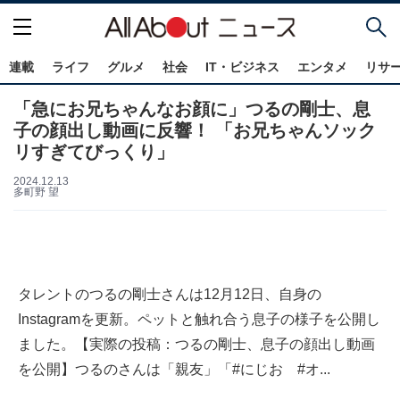
連載
ライフ
グルメ
社会
IT・ビジネス
エンタメ
リサ
「急にお兄ちゃんなお顔に」つるの剛士、息
子の顔出し動画に反響！ 「お兄ちゃんソック
リすぎてびっくり」
2024.12.13
多町野 望
タレントのつるの剛士さんは12月12日、自身の
Instagramを更新。ペットと触れ合う息子の様子を公開し
ました。【実際の投稿：つるの剛士、息子の顔出し動画
を公開】つるのさんは「親友」「#にじお #オ...