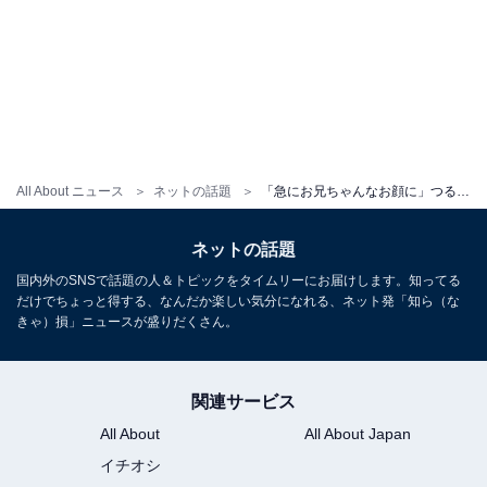
All About ニュース
ネットの話題
「急にお兄ちゃんなお顔に」つるの剛士、息子の顔出し動画に反響！ 「お兄ちゃんソックリすぎてびっくり」
ネットの話題
国内外のSNSで話題の人＆トピックをタイムリーにお届けします。知ってる
だけでちょっと得する、なんだか楽しい気分になれる、ネット発「知ら（な
きゃ）損」ニュースが盛りだくさん。
関連サービス
All About
All About Japan
イチオシ