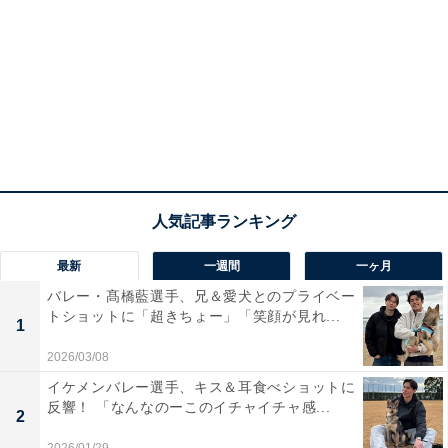
最新
一週間
一ヶ月
バレー・髙橋藍選手、兄＆愛犬とのプライベー
トショットに「超きちょー」「笑顔が見れ...
1
2026/03/08
イケメンバレー選手、キス＆耳食べショットに
反響！ 「なんなのーこのイチャイチャ感...
2