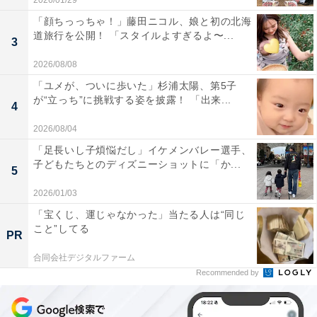
2026/01/29
「顔ちっっちゃ！」藤田ニコル、娘と初の北海
道旅行を公開！ 「スタイルよすぎるよ〜...
3
2026/08/08
「ユメが、ついに歩いた」杉浦太陽、第5子
が“立っち”に挑戦する姿を披露！ 「出来...
4
2026/08/04
「足長いし子煩悩だし」イケメンバレー選手、
子どもたちとのディズニーショットに「か...
5
2026/01/03
「宝くじ、運じゃなかった」当たる人は“同じ
こと”してる
PR
合同会社デジタルファーム
Recommended by