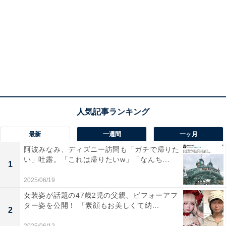
最新
一週間
一ヶ月
阿波みなみ、ディズニー訪問も「ガチで帰りた
い」吐露。「これは帰りたいw」「なんち...
1
2025/06/19
女装姿が話題の47歳2児の父親、ビフォーアフ
ター姿を公開！ 「素顔もお美しくて納...
2