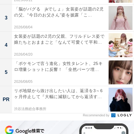
2025/06/12
「脳がバグる jkでしょ」女装姿が話題の2児
の父、“今日のお父さん”姿を披露「こ...
3
2026/08/04
女装姿が話題の2児の父親、フリルドレス姿で
娘たちとおままごと「なんて可愛くて平和...
4
2026/04/20
「ポケモンで言う進化」女性タレント、25キ
ロ増量ショットに反響！ 「全然パーツ埋...
5
2026/08/05
リボ地獄から抜け出したい人は、返済を3～6
ヶ月停止して『大幅に減額してから返済す...
PR
渋谷法務総合事務所
Recommended by