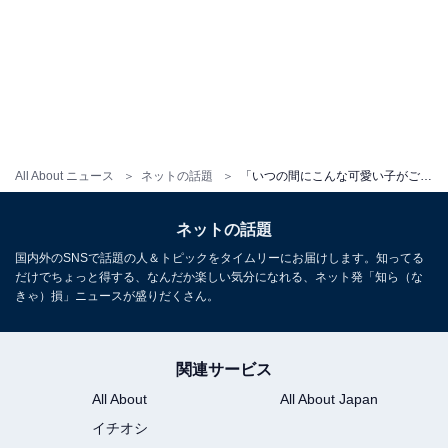
All About ニュース
ネットの話題
「いつの間にこんな可愛い子がご家族に」つるの剛士、新たな家族との写真公開！ 「愛されてる様子が伝わります」
ネットの話題
国内外のSNSで話題の人＆トピックをタイムリーにお届けします。知ってる
だけでちょっと得する、なんだか楽しい気分になれる、ネット発「知ら（な
きゃ）損」ニュースが盛りだくさん。
関連サービス
All About
All About Japan
イチオシ