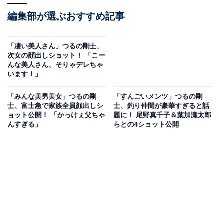
編集部が選ぶおすすめ記事
「凄い美人さん」つるの剛士、
次女の顔出しショット！ 「こー
んな美人さん、そりゃデレちゃ
います！」
「みんな美男美女」つるの剛
「すんごいメンツ」つるの剛
士、富士急で家族全員顔出しシ
士、釣り仲間が豪華すぎると話
ョット公開！ 「かっけぇ父ちゃ
題に！ 尾野真千子＆葉加瀬太郎
んすぎる」
らとの4ショット公開