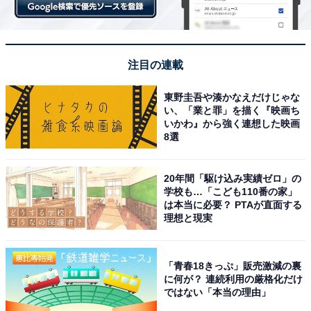
注目の連載
東野圭吾や湊かなえだけじゃな
い、「業と罪」を描く『映画ち
いかわ』から強く連想した映画
8選
20年間「駆け込み実績ゼロ」の
学校も…「こども110番の家」
は本当に必要？ PTAが直面する
理想と現実
「青春18きっぷ」販売激減の裏
に何が？ 連続利用の厳格化だけ
ではない「本当の理由」