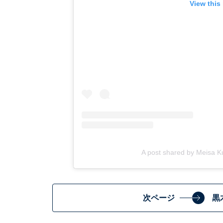
View this
A post shared by Meisa
次ページ
黒