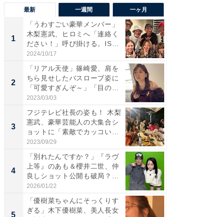
最新
一週間
一ヶ月
「うわすごい豪華メンバー」
「さす
木梨憲武、ヒロミへ「連絡く
は」高
1
1
ださい！」呼び掛ける。IS
災地を
S...
「カ...
2024/10/17
2026/08/0
「リアル天使」篠崎愛、肩を
「女の
ちら見せしたバスローブ姿に
介、バ
2
2
「可愛すぎんぞ～」「目の表
らのプレ
情...
愛...
2023/03/03
2026/08/0
フジテレビ社長の姿も！ 木梨
「脚が
憲武、豪華芸能人の大集合シ
横川尚
3
3
ョットに「素敵でカッコい
ムキな姿
い...
刃...
2023/09/29
2026/08/0
「別れたんですか？」『ラヴ
「え、
上等』のあも＆櫻井二世、仲
芸人、2
4
4
良しショット公開も破局？
エットに
「...
2026/01/22
2026/08/0
「優樹菜ちゃんにそっくりす
「脳がバ
ぎる」木下優樹菜、美人長女
装姿が話
5
5