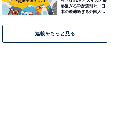
っちなのか？ スイスの厳
格過ぎる学歴選別と、日
本の曖昧過ぎる外国人政
策
連載をもっと見る