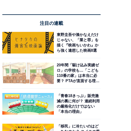
注目の連載
東野圭吾や湊かなえだけ
じゃない、「業と罪」を
描く『映画ちいかわ』か
ら強く連想した映画8選
20年間「駆け込み実績ゼ
ロ」の学校も…「こども
110番の家」は本当に必
要？ PTAが直面する理想
と現実
「青春18きっぷ」販売激
減の裏に何が？ 連続利用
の厳格化だけではない
「本当の理由」
「移民」に冷たいのはど