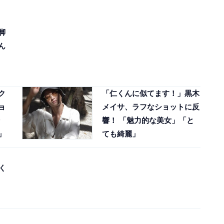
脚
ん
ク
「仁くんに似てます！」黒木
ョ
メイサ、ラフなショットに反
響！ 「魅力的な美女」「と
」
ても綺麗」
く