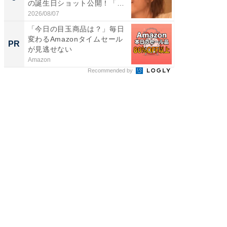
の誕生日ショット公開！「1
のお父さ
4...
2026/08/07
2026/08/0
「今日の目玉商品は？」毎日
最良の
変わるAmazonタイムセール
センチ
PR
PR
が見逃せない
ント領
Amazon
アクセン
Recommended by