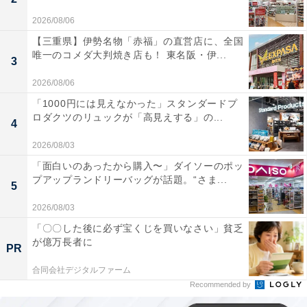
2026/08/06
【三重県】伊勢名物「赤福」の直営店に、全国
唯一のコメダ大判焼き店も！ 東名阪・伊...
3
2026/08/06
「1000円には見えなかった」スタンダードプ
ロダクツのリュックが「高見えする」の...
4
2026/08/03
「面白いのあったから購入〜」ダイソーのポッ
プアップランドリーバッグが話題。“さま...
5
2026/08/03
「〇〇した後に必ず宝くじを買いなさい」貧乏
が億万長者に
PR
合同会社デジタルファーム
Recommended by