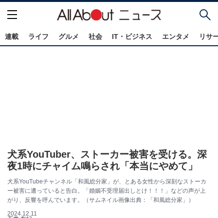
連載
ライフ
グルメ
社会
IT・ビジネス
エンタメ
リサ
犬系YouTuber、ストーカー被害を受ける。深
夜1時にチャイム鳴らされ「本当にやめて」
犬系YouTubeチャンネル「和風総分家」が、とある女性から深刻なストーカ
ー被害に遭っていると告白。「婚姻不受理届出しとけ！！！」などの声が上
がり、反響を呼んでいます。（サムネイル画像出典：「和風総分家」）
2024.12.11