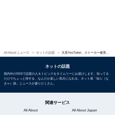
All About ニュース
ネットの話題
犬系YouTuber、ストーカー被害を受ける。深夜1時にチャイム鳴らされ「本当にやめて」
ネットの話題
国内外のSNSで話題の人＆トピックをタイムリーにお届けします。知ってる
だけでちょっと得する、なんだか楽しい気分になれる、ネット発「知ら（な
きゃ）損」ニュースが盛りだくさん。
関連サービス
All About
All About Japan