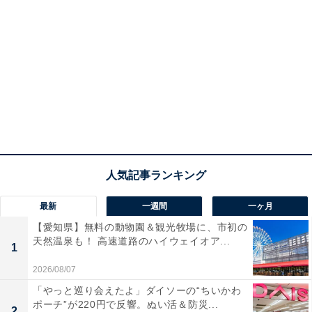
最新
一週間
一ヶ月
【愛知県】無料の動物園＆観光牧場に、市初の
天然温泉も！ 高速道路のハイウェイオア...
1
2026/08/07
「やっと巡り会えたよ」ダイソーの“ちいかわ
ポーチ”が220円で反響。ぬい活＆防災...
2