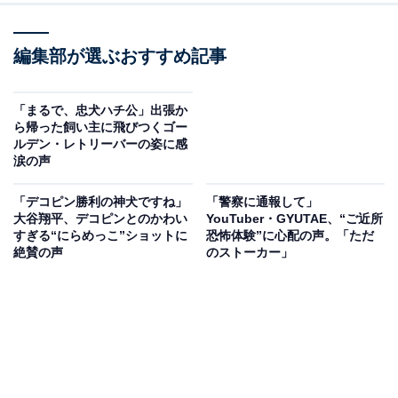
編集部が選ぶおすすめ記事
「まるで、忠犬ハチ公」出張か
ら帰った飼い主に飛びつくゴー
ルデン・レトリーバーの姿に感
涙の声
「デコピン勝利の神犬ですね」
「警察に通報して」
大谷翔平、デコピンとのかわい
YouTuber・GYUTAE、“ご近所
すぎる“にらめっこ”ショットに
恐怖体験”に心配の声。「ただ
絶賛の声
のストーカー」