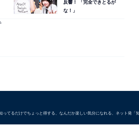
反響！ 「完全できとるが
な！」
チ
。知ってるだけでちょっと得する、なんだか楽しい気分になれる、ネット発「