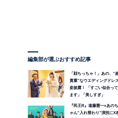
編集部が選ぶおすすめ記事
「顔ちっちゃ！」あの、“
貴重”なウエディングドレ
姿披露！ 「すごい似合って
ます」「美しすぎ」
『民王R』遠藤憲一×あの
ゃん“入れ替わり”演技にX