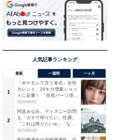
最新
一週間
一ヶ月
「ポケモンで言う進化」女性
「さす
タレント、25キロ増量ショッ
は」高
1
1
トに反響！ 「全然パーツ埋...
災地を
「カ...
2026/08/05
2026/08/0
阿波みなみ、ディズニー訪問
「女の
も「ガチで帰りたい」吐露。
介、バ
2
2
「これは帰りたいw」「なん
らのプレ
ち...
愛...
2025/06/19
2026/08/0
執行猶予中の宮崎麗果氏、近
「好感