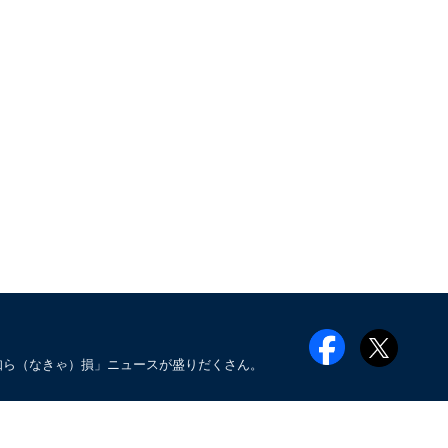
知ら（なきゃ）損」ニュースが盛りだくさん。