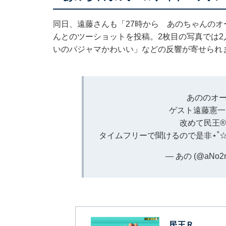
同日、遠藤さんも「27時から あのちゃんのオ
んとのツーショットを投稿。2枚目の写真では
いのパジャマかわいい」などの反響が寄せられ
あののオー
ゲスト遠藤憲一
改めて民王®
タイムフリーで聞けるので是非⋆˚☆˖°⋆⭒˚｡
— あの (@aNo2
民王Ｒ