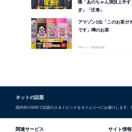
嘆「あのちゃん演技上手す
ぎ」「圧巻」
アマゾン1位「このお茶ガ
です」噂のお茶
PR(ハーブ健康本舗)
ネットの話題
国内外のSNSで話題の人＆トピックをタイムリーにお届けします
関連サービス
サイト情報