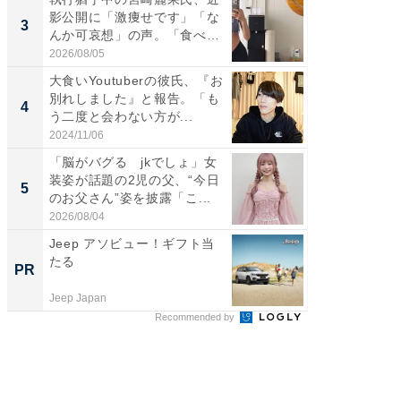
影公開に「激痩せです」「な
や、“マ
3
3
んか可哀想」の声。「食べら
画変更
れ...
財...
2026/08/05
2026/07/3
大食いYoutuberの彼氏、『お
「脚が
別れしました』と報告。「も
横川尚
4
4
う二度と会わない方が...
ムキな姿
刃...
2024/11/06
2026/08/0
「脳がバグる jkでしょ」女
「2人と
装姿が話題の2児の父、“今日
團十郎
5
5
のお父さん”姿を披露「こ...
「後ろ
「...
2026/08/04
2026/08/0
Jeep アソビュー！ギフト当
【DM発
たる
を抑え
PR
PR
ール便
Jeep Japan
チクタク
Recommended by