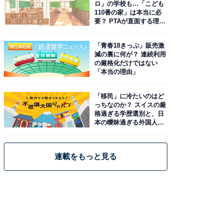
ロ」の学校も…「こども
110番の家」は本当に必
要？ PTAが直面する理想
と現実
「青春18きっぷ」販売激
減の裏に何が？ 連続利用
の厳格化だけではない
「本当の理由」
「移民」に冷たいのはど
っちなのか？ スイスの厳
格過ぎる学歴選別と、日
本の曖昧過ぎる外国人政
策
連載をもっと見る