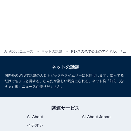
All About ニュース
ネットの話題
ドレスの色で炎上のアイドル、「深く反省」「友人にも相談しながら決めた」声明出す。「大人の対応だな」
ネットの話題
国内外のSNSで話題の人＆トピックをタイムリーにお届けします。知ってる
だけでちょっと得する、なんだか楽しい気分になれる、ネット発「知ら（な
きゃ）損」ニュースが盛りだくさん。
関連サービス
All About
All About Japan
イチオシ