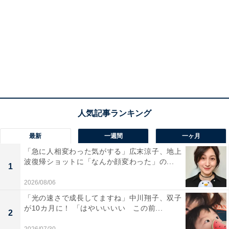
最新
一週間
一ヶ月
「急に人相変わった気がする」広末涼子、地上
波復帰ショットに「なんか顔変わった」の...
1
2026/08/06
「光の速さで成長してますね」中川翔子、双子
が10カ月に！ 「はやいいいい この前...
2