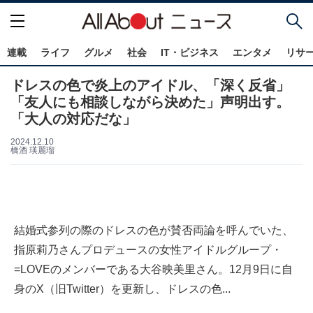
連載
ライフ
グルメ
社会
IT・ビジネス
エンタメ
リサ
ドレスの色で炎上のアイドル、「深く反省」
「友人にも相談しながら決めた」声明出す。
「大人の対応だな」
2024.12.10
橋酒 瑛麗瑠
結婚式参列の際のドレスの色が賛否両論を呼んでいた、
指原莉乃さんプロデュースの女性アイドルグループ・
=LOVEのメンバーである大谷映美里さん。12月9日に自
身のX（旧Twitter）を更新し、ドレスの色...