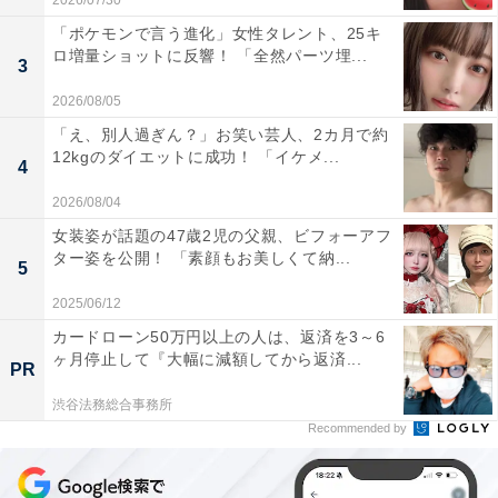
2026/07/30
「ポケモンで言う進化」女性タレント、25キ
ロ増量ショットに反響！ 「全然パーツ埋...
3
2026/08/05
「え、別人過ぎん？」お笑い芸人、2カ月で約
12kgのダイエットに成功！ 「イケメ...
4
2026/08/04
女装姿が話題の47歳2児の父親、ビフォーアフ
ター姿を公開！ 「素顔もお美しくて納...
5
2025/06/12
カードローン50万円以上の人は、返済を3～6
ヶ月停止して『大幅に減額してから返済...
PR
渋谷法務総合事務所
Recommended by