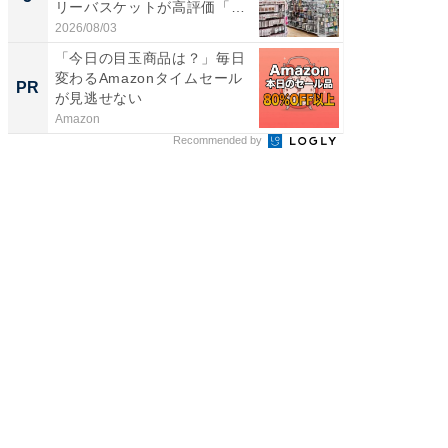
リーバスケットが高評価「使
層水風
わ...
帰...
2026/08/03
2026/08/0
「今日の目玉商品は？」毎日
団地で
変わるAmazonタイムセール
掘り出
PR
PR
が見逃せない
Amazon
UR都市機
Recommended by