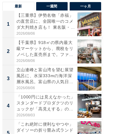
最新
一週間
一ヶ月
【三重県】伊勢名物「赤福」
【兵庫
の直営店に、全国唯一のコメ
ーメン
1
1
ダ大判焼き店も！ 東名阪・
再現した
伊...
道...
2026/08/06
2026/08/0
【千葉県】918㎡の県内最大
【三重
級マーケットから、廃校をリ
の直営
2
2
ノベした直売所まで。ファ
ダ大判焼
ー...
伊...
2026/08/06
2026/08/0
立山連峰と富山湾を望む展望
【千葉県
風呂に、水深333mの海洋深
級マー
3
3
層水風呂。富山県の人気日
ノベし
帰...
ー...
2026/08/06
2026/08/0
「1000円には見えなかった」
ステラ
スタンダードプロダクツのリ
詰め放題
4
4
ュックが「高見えする」の...
00円で「
2026/08/03
2026/08/0
「これ絶対に便利なやつや」
立山連
ダイソーの折り畳み式ランド
風呂に、
5
5