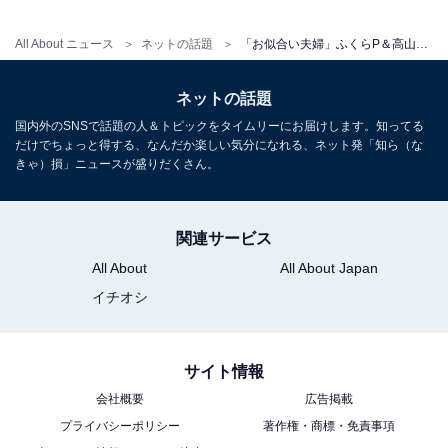
All About ニュース
ネットの話題
「お似合い夫婦」ふくらP＆高山一実の結婚式にファンもん絶！ 「尊すぎて目潰れた」「終始ニタニタ」
ネットの話題
国内外のSNSで話題の人＆トピックをタイムリーにお届けします。知ってる
だけでちょっと得する、なんだか楽しい気分になれる、ネット発「知ら（な
きゃ）損」ニュースが盛りだくさん。
関連サービス
All About
All About Japan
イチオシ
サイト情報
会社概要
広告掲載
プライバシーポリシー
著作権・商標・免責事項