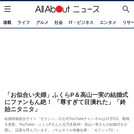
連載
ライフ
グルメ
社会
IT・ビジネス
エンタメ
リサ
「お似合い夫婦」ふくらP＆高山一実の結婚式
にファンもん絶！ 「尊すぎて目潰れた」「終
始ニタニタ」
結婚情報総合サイト「ゼクシィ」の公式YouTubeチャンネルは12月5日、動画
を更新。YouTuber・ふくらPさんと元乃木坂46・高山一実さんの結婚式を公
開し、話題を呼んでいます。（サムネイル画像出典：「ゼクシィTV」）