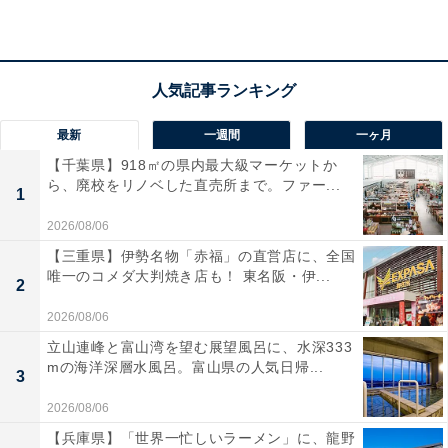
最新
一週間
一ヶ月
【千葉県】918㎡の県内最大級マーケットか
ら、廃校をリノベした直売所まで。ファー...
1
2026/08/06
【三重県】伊勢名物「赤福」の直営店に、全国
唯一のコメダ大判焼き店も！ 東名阪・伊...
2
2026/08/06
立山連峰と富山湾を望む展望風呂に、水深333
mの海洋深層水風呂。富山県の人気日帰...
3
2026/08/06
【兵庫県】「世界一忙しいラーメン」に、龍野