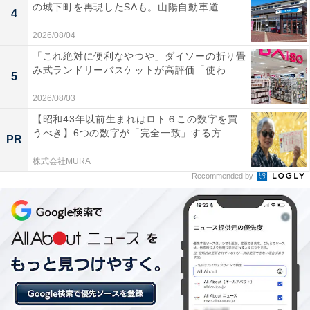
の城下町を再現したSAも。山陽自動車道...
4
2026/08/04
「これ絶対に便利なやつや」ダイソーの折り畳
み式ランドリーバスケットが高評価「使わ...
5
2026/08/03
【昭和43年以前生まれはロト６この数字を買
うべき】6つの数字が「完全一致」する方...
PR
株式会社MURA
Recommended by