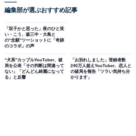
編集部が選ぶおすすめ記事
「双子かと思った」夜のひと笑
い・こう、森三中・大島と
の“念願”ツーショットに「奇跡
のコラボ」の声
“犬系”カップルYouTuber、破
「お別れしました」登録者数
局を公表「その判断は間違って
240万人超えYouTuber、恋人と
ない」「どんどん綺麗になって
の破局を報告「ツラい気持ち分
る」と反響
かります」