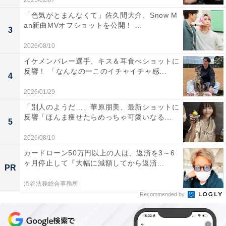
2025/02/07
「色気がとまんなくて」佐久間大介、Snow M
an新曲MVオフショットを公開！ ...
3
2026/08/10
イケメンバレー選手、キス＆耳食べショットに
反響！ 「なんなのーこのイチャイチャ感...
4
2026/01/29
「別人のようだ…」華原朋美、最新ショットに
反響「ほんま痩せたらめっちゃ可愛いなる...
5
2026/08/10
カードローン50万円以上の人は、返済を3～6
ヶ月停止して『大幅に減額してから返済...
PR
渋谷法務総合事務所
Recommended by