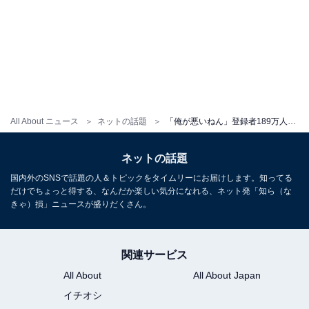
All About ニュース
ネットの話題
「俺が悪いねん」登録者189万人超えYouTuber、『彼女と別れました』と報告。「長続きすると思ってた」
ネットの話題
国内外のSNSで話題の人＆トピックをタイムリーにお届けします。知ってる
だけでちょっと得する、なんだか楽しい気分になれる、ネット発「知ら（な
きゃ）損」ニュースが盛りだくさん。
関連サービス
All About
All About Japan
イチオシ