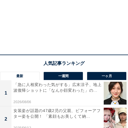
最新
一週間
一ヶ月
「急に人相変わった気がする」広末涼子、地上
波復帰ショットに「なんか顔変わった」の...
1
2026/08/06
女装姿が話題の47歳2児の父親、ビフォーアフ
ター姿を公開！ 「素顔もお美しくて納...
2