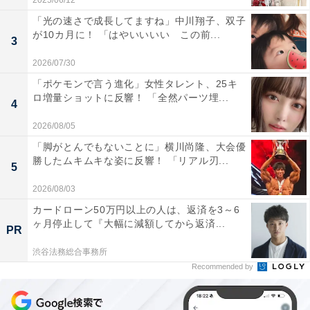
2025/06/12
「光の速さで成長してますね」中川翔子、双子
が10カ月に！ 「はやいいいい この前...
3
2026/07/30
「ポケモンで言う進化」女性タレント、25キ
ロ増量ショットに反響！ 「全然パーツ埋...
4
2026/08/05
「脚がとんでもないことに」横川尚隆、大会優
勝したムキムキな姿に反響！ 「リアル刃...
5
2026/08/03
カードローン50万円以上の人は、返済を3～6
ヶ月停止して『大幅に減額してから返済...
PR
渋谷法務総合事務所
Recommended by