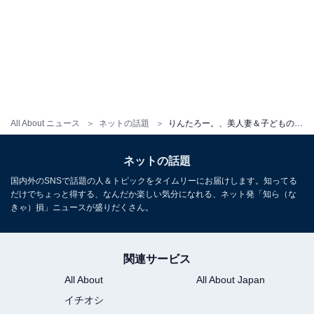
All About ニュース
ネットの話題
りんたろー。、美人妻＆子どものディズニーショットに「やさし〜パパ」「デカイ…デカすぎる」反響！
ネットの話題
国内外のSNSで話題の人＆トピックをタイムリーにお届けします。知ってる
だけでちょっと得する、なんだか楽しい気分になれる、ネット発「知ら（な
きゃ）損」ニュースが盛りだくさん。
関連サービス
All About
All About Japan
イチオシ