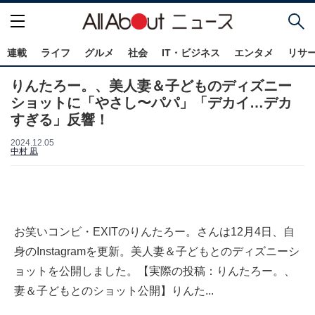
連載
ライフ
グルメ
社会
IT・ビジネス
エンタメ
リサ
りんたろー。、美人妻＆子どものディズニー
ショットに「やさし〜パパ」「デカイ…デカ
すぎる」反響！
2024.12.05
中村 凪
お笑いコンビ・EXITのりんたろー。さんは12月4日、自
身のInstagramを更新。美人妻＆子どもとのディズニーシ
ョットを公開しました。【実際の投稿：りんたろー。、
妻＆子どもとのショット公開】りんた...