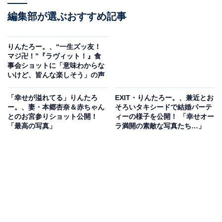
編集部が選ぶおすすめ記事
りんたろー。、“一生ズッ友！
マジ卍！”『ラヴィット！』食
事会ショットに「意味わからな
いけど、皆んな楽しそう」の声
「幸せが溢れてる」りんたろ
EXIT・りんたろー。、兼近とお
ー。、妻・本郷杏奈＆赤ちゃん
そろいタキシードで結婚パーテ
とのお宮参りショット公開！
ィーの様子を公開！ 「幸せオー
「最高の写真」
ラ満開の素敵な写真たち…」