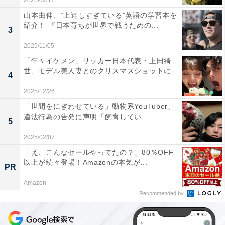
2025/02/17
山本由伸、“上達しすぎている”英語の学習本を
紹介！ 『日本育ちが世界で戦うための...
3
2025/11/05
「年々イケメン」サッカー日本代表・上田綺
世、モデル美人妻とのクリスマスショットに...
4
2025/12/26
「世間をにぎわせている」動物系YouTuber、
違法行為の告発に声明「飼育してい...
5
2025/02/07
「え、こんなセールやってたの？」80％OFF
以上が続々登場！Amazonの本気が...
PR
Amazon
Recommended by