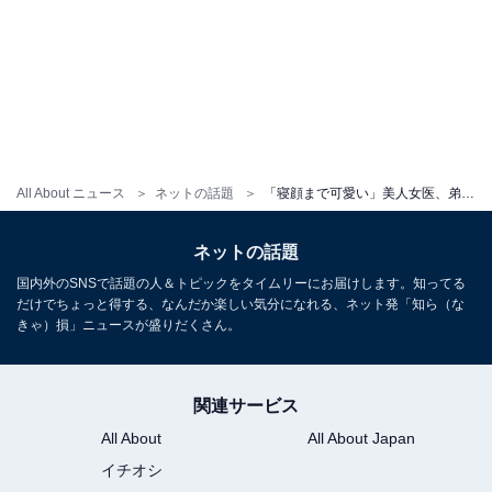
All About ニュース
ネットの話題
「寝顔まで可愛い」美人女医、弟夫婦とディズニーランドを満喫！ 「可愛過ぎん?」「憧れです」
ネットの話題
国内外のSNSで話題の人＆トピックをタイムリーにお届けします。知ってる
だけでちょっと得する、なんだか楽しい気分になれる、ネット発「知ら（な
きゃ）損」ニュースが盛りだくさん。
関連サービス
All About
All About Japan
イチオシ