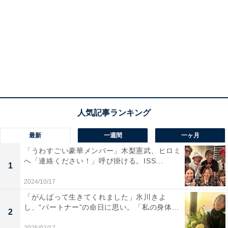
最新
一週間
一ヶ月
「うわすごい豪華メンバー」木梨憲武、ヒロミ
へ「連絡ください！」呼び掛ける。ISS...
1
2024/10/17
「がんばって生きてくれました」氷川きよ
し、“パートナー”の命日に思い。「私の身体...
2