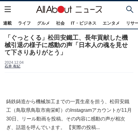
連載
ライフ
グルメ
社会
IT・ビジネス
エンタメ
リサ
「ぐっとくる」松田安鐵工、長年貢献した機
械引退の様子に感動の声「日本人の魂を見せ
て下さりありがとう」
2024.12.04
石井 有紀
鋳鉄鋳造から機械加工までの一貫生産を担う、松田安鐵
工（鳥取県鳥取市南栄町）のInstagramアカウントが11月
30日、リール動画を投稿。その内容に感動の声が相次
ぎ、話題を呼んでいます。 【実際の投稿...