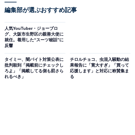
編集部が選ぶおすすめ記事
人気YouTuber・ジョーブロ
グ、大阪市生野区の親善大使に
就任。着用した“スーツ秘話”に
反響
タイミー、闇バイト対策公表に
チロルチョコ、虫混入騒動の結
批判殺到「掲載前にチェックし
果報告に「寛大すぎ」「買って
ろよ」「掲載してる側も罰さら
応援します」と対応に称賛集ま
れるべき」
る