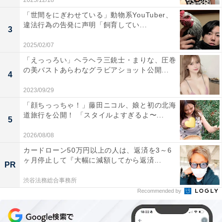
2025/12/18
「世間をにぎわせている」動物系YouTuber、
違法行為の告発に声明「飼育してい...
3
2025/02/07
「えっっろい」ヘラヘラ三銃士・まりな、圧巻
の美バストあらわなグラビアショット公開...
4
2023/09/29
「顔ちっっちゃ！」藤田ニコル、娘と初の北海
道旅行を公開！ 「スタイルよすぎるよ〜...
5
2026/08/08
カードローン50万円以上の人は、返済を3～6
ヶ月停止して『大幅に減額してから返済...
PR
渋谷法務総合事務所
Recommended by