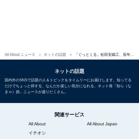
All About ニュース
ネットの話題
「ぐっとくる」松田安鐵工、長年貢献した機械引退の様子に感動の声「日本人の魂を見せて下さりありがとう」
ネットの話題
国内外のSNSで話題の人＆トピックをタイムリーにお届けします。知ってる
だけでちょっと得する、なんだか楽しい気分になれる、ネット発「知ら（な
きゃ）損」ニュースが盛りだくさん。
関連サービス
All About
All About Japan
イチオシ