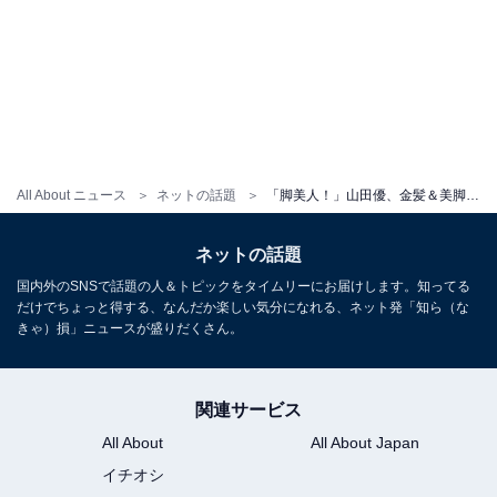
All About ニュース
ネットの話題
「脚美人！」山田優、金髪＆美脚ショットに反響！ 「スタイル抜群でうちゅくしい」「素敵なスタイル」
ネットの話題
国内外のSNSで話題の人＆トピックをタイムリーにお届けします。知ってる
だけでちょっと得する、なんだか楽しい気分になれる、ネット発「知ら（な
きゃ）損」ニュースが盛りだくさん。
関連サービス
All About
All About Japan
イチオシ