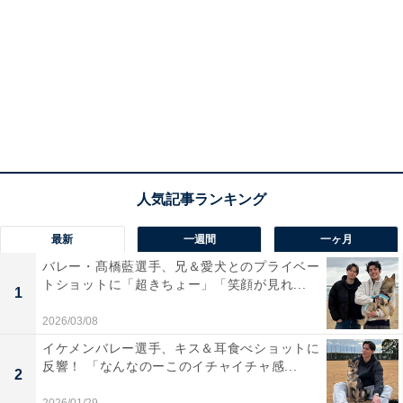
最新
一週間
一ヶ月
バレー・髙橋藍選手、兄＆愛犬とのプライベー
トショットに「超きちょー」「笑顔が見れ...
1
2026/03/08
イケメンバレー選手、キス＆耳食べショットに
反響！ 「なんなのーこのイチャイチャ感...
2