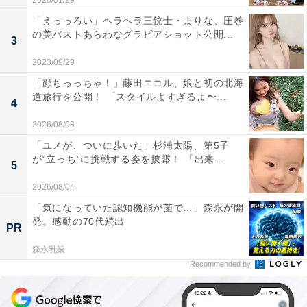
2026/01/29
「えっっろい」ヘラヘラ三銃士・まりな、圧巻
の美バストあらわなグラビアショット公開...
3
2023/09/29
「顔ちっっちゃ！」藤田ニコル、娘と初の北海
道旅行を公開！ 「スタイルよすぎるよ〜...
4
2026/08/08
「ユメが、ついに歩いた」杉浦太陽、第5子
が“立っち”に挑戦する姿を披露！ 「出来...
5
2026/08/04
「気になっていた認知機能が菌で…」森永が開
発。感動の70代続出
PR
森永乳業
Recommended by