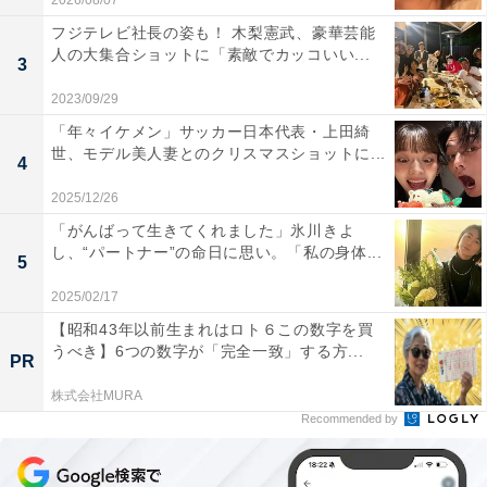
2026/08/07
フジテレビ社長の姿も！ 木梨憲武、豪華芸能
人の大集合ショットに「素敵でカッコいい...
3
2023/09/29
「年々イケメン」サッカー日本代表・上田綺
世、モデル美人妻とのクリスマスショットに...
4
2025/12/26
「がんばって生きてくれました」氷川きよ
し、“パートナー”の命日に思い。「私の身体...
5
2025/02/17
【昭和43年以前生まれはロト６この数字を買
うべき】6つの数字が「完全一致」する方...
PR
株式会社MURA
Recommended by