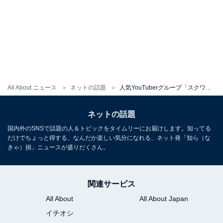
All About ニュース
ネットの話題
人気YouTuberグループ「スクワッド」、解散宣言に悲鳴「やめないで」「毎日、楽しみにしてるのに」
ネットの話題
国内外のSNSで話題の人＆トピックをタイムリーにお届けします。知ってる
だけでちょっと得する、なんだか楽しい気分になれる、ネット発「知ら（な
きゃ）損」ニュースが盛りだくさん。
関連サービス
All About
All About Japan
イチオシ