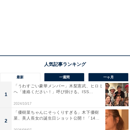
最新
一週間
一ヶ月
「うわすごい豪華メンバー」木梨憲武、ヒロミ
へ「連絡ください！」呼び掛ける。ISS...
1
2024/10/17
「優樹菜ちゃんにそっくりすぎる」木下優樹
菜、美人長女の誕生日ショット公開！「14...
2