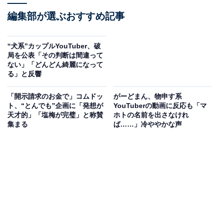
編集部が選ぶおすすめ記事
“犬系”カップルYouTuber、破
局を公表「その判断は間違って
ない」「どんどん綺麗になって
る」と反響
「開示請求のお金で」コムドッ
がーどまん、物申す系
ト、“とんでも”企画に「発想が
YouTuberの動画に反応も「マ
天才的」「塩梅が完璧」と称賛
ホトの名前を出さなけれ
集まる
ば……」冷ややかな声